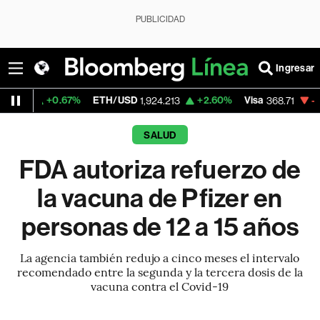
PUBLICIDAD
Ingresar
.67%
ETH/USD
+2.60%
Visa
-0.24%
Merc
1,924.213
368.71
SALUD
FDA autoriza refuerzo de
la vacuna de Pfizer en
personas de 12 a 15 años
La agencia también redujo a cinco meses el intervalo
recomendado entre la segunda y la tercera dosis de la
vacuna contra el Covid-19