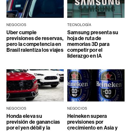
NEGOCIOS
TECNOLOGÍA
Uber cumple
Samsung presenta su
previsiones de reservas,
hoja de ruta de
pero la competencia en
memorias 3D para
Brasil ralentiza los viajes
competir por el
liderazgo en IA
NEGOCIOS
NEGOCIOS
Honda eleva su
Heineken supera
previsión de ganancias
previsiones por
por el yen débil y la
crecimiento en Asia y