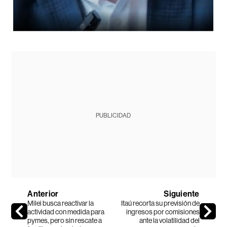
PUBLICIDAD
Anterior
Siguiente
Milei busca reactivar la
Itaú recorta su previsión de
actividad con medida para
ingresos por comisiones
pymes, pero sin rescate a
ante la volatilidad del