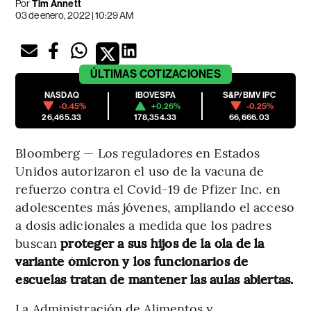
Por
Tim Annett
03 de enero, 2022 | 10:29 AM
ÚLTIMAS
COTIZACIONES
NASDAQ
IBOVESPA
S&P/BMV IPC
-0.45%
+0.26%
-0.25%
26,465.33
178,354.33
66,666.03
Bloomberg — Los reguladores en Estados
Unidos autorizaron el uso de la vacuna de
refuerzo contra el Covid-19 de Pfizer Inc. en
adolescentes más jóvenes, ampliando el acceso
a dosis adicionales a medida que los padres
buscan
proteger a sus hijos de la ola de la
variante ómicron y los funcionarios de
escuelas tratan de mantener las aulas abiertas.
La Administración de Alimentos y