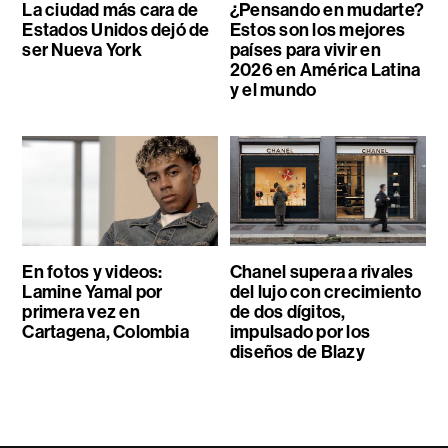
La ciudad más cara de
¿Pensando en mudarte?
Estados Unidos dejó de
Estos son los mejores
ser Nueva York
países para vivir en
2026 en América Latina
y el mundo
En fotos y videos:
Chanel supera a rivales
Lamine Yamal por
del lujo con crecimiento
primera vez en
de dos dígitos,
Cartagena, Colombia
impulsado por los
diseños de Blazy