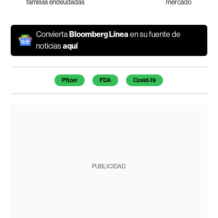
familias endeudadas
mercado
Convierta
Bloomberg Línea
en su fuente de
noticias
aquí
Temas de este artículo
Pfizer
FDA
Covid-19
PUBLICIDAD