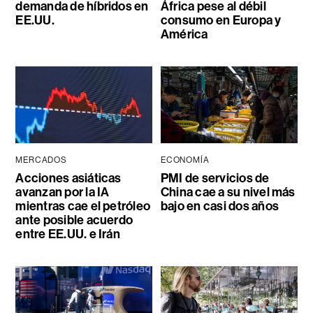
demanda de híbridos en
África pese al débil
EE.UU.
consumo en Europa y
América
MERCADOS
ECONOMÍA
Acciones asiáticas
PMI de servicios de
avanzan por la IA
China cae a su nivel más
mientras cae el petróleo
bajo en casi dos años
ante posible acuerdo
entre EE.UU. e Irán