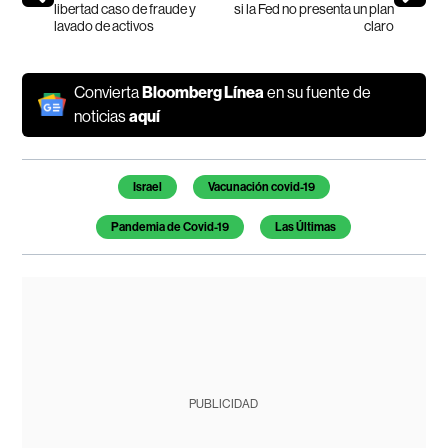
libertad caso de fraude y
si la Fed no presenta un plan
lavado de activos
claro
Convierta
Bloomberg Línea
en su fuente de
noticias
aquí
Temas de este artículo
Israel
Vacunación covid-19
Pandemia de Covid-19
Las Últimas
PUBLICIDAD