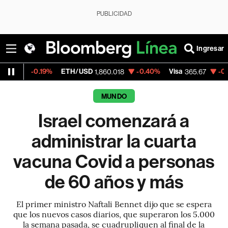
PUBLICIDAD
Ingresar
0.19%
ETH/USD
-0.40%
Visa
-0.13%
Merc
1,860.018
365.67
MUNDO
Israel comenzará a
administrar la cuarta
vacuna Covid a personas
de 60 años y más
El primer ministro Naftali Bennet dijo que se espera
que los nuevos casos diarios, que superaron los 5.000
la semana pasada, se cuadrupliquen al final de la