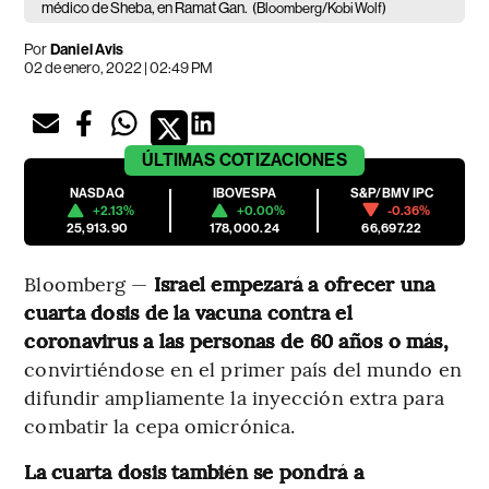
médico de Sheba, en Ramat Gan.
(Bloomberg/Kobi Wolf)
Por
Daniel Avis
02 de enero, 2022 | 02:49 PM
ÚLTIMAS
COTIZACIONES
NASDAQ
IBOVESPA
S&P/BMV IPC
+2.13%
+0.00%
-0.36%
25,913.90
178,000.24
66,697.22
Bloomberg —
Israel empezará a ofrecer una
cuarta dosis de la vacuna contra el
coronavirus a las personas de 60 años o más,
convirtiéndose en el primer país del mundo en
difundir ampliamente la inyección extra para
combatir la cepa omicrónica.
La cuarta dosis también se pondrá a