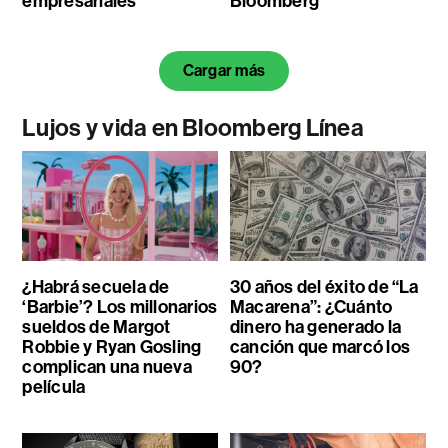
empresariales
Bloomberg
Cargar más
Lujos y vida en Bloomberg Línea
¿Habrá secuela de
30 años del éxito de “La
‘Barbie’? Los millonarios
Macarena”: ¿Cuánto
sueldos de Margot
dinero ha generado la
Robbie y Ryan Gosling
canción que marcó los
complican una nueva
90?
película