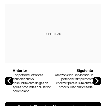
PUBLICIDAD
Anterior
Siguiente
Ecopetrol y Petrobras
Amazon Web Services ve un
anuncian nuevo
potencial “simplemente
descubrimiento de gas en
enorme” para la IA mientras
aguas profundas del Caribe
crece su uso empresarial
colombiano