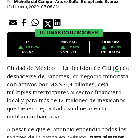
Por
Michelle del Campo
-
Arturo Solís
-
Estephanie Suárez
12 de enero, 2022 | 05:05 AM
ÚLTIMAS
COTIZACIONES
C
NASDAQ
IBOVESPA
+0.85%
+2.13%
+0.00%
133.57
25,913.90
178,000.24
Ciudad de México — La decisión de Citi (
) de
C
deshacerse de Banamex, su negocio minorista
con activos por MXN$1,4 billones, deja
múltiples interrogantes al sector financiero
local y para más de 12 millones de mexicanos
que tienen depositado su dinero en la
institución bancaria.
A pesar de que el anuncio encendió todos los
radares de la banca en México
, para algunos