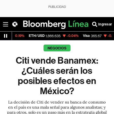
PUBLICIDAD
Ingresar
ETH/USD
-0.04%
Visa
-0.13%
MercadoL
1,866.635
365.67
NEGOCIOS
Citi vende Banamex:
¿Cuáles serán los
posibles efectos en
México?
La decisión de Citi de vender su banca de consumo
en el país es una mala señal para algunos analistas; y
para otros, solo es un paso más en la estrategia global