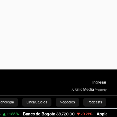
Ingresar
ecnología
Línea Studios
Negocios
Podcasts
anco de Bogota
38,720.00
Apple
310.94
-0.21%
+0.55%
English