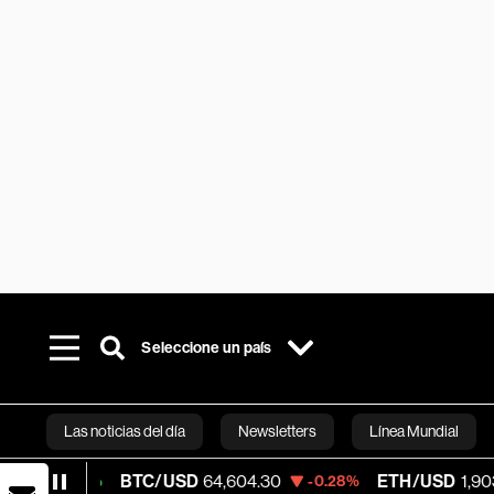
Seleccione un país
Las noticias del día
Newsletters
Línea Mundial
BTC/USD
64,604.30
ETH/USD
1,903.135
-0.28%
-0.66
Bloomberg 