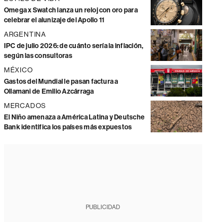
Omega x Swatch lanza un reloj con oro para
celebrar el alunizaje del Apollo 11
ARGENTINA
IPC de julio 2026: de cuánto sería la inflación,
según las consultoras
MÉXICO
Gastos del Mundial le pasan factura a
Ollamani de Emilio Azcárraga
MERCADOS
El Niño amenaza a América Latina y Deutsche
Bank identifica los países más expuestos
PUBLICIDAD