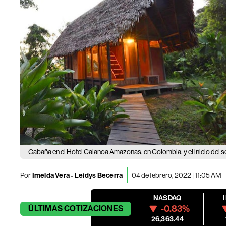
Cabaña en el Hotel Calanoa Amazonas, en Colombia, y el inicio del
Por
Imelda Vera
-
Leidys Becerra
04 de febrero, 2022 | 11:05 AM
NASDAQ
-0.83%
ÚLTIMAS
COTIZACIONES
26,363.44