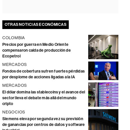
OTRAS NOTICIAS ECONÓMICAS
COLOMBIA
Precios por guerra en Medio Oriente
compensaron caída de producción de
Ecopetrol
MERCADOS
Fondos de cobertura sufren fuertes pérdidas
por desplome de acciones ligadas a la IA
MERCADOS
El dólar domina las stablecoins y el avance del
sector lleva el debate más allá del mundo
cripto
NEGOCIOS
Siemens eleva por segunda vez su previsión
de ganancias por centros de datos y software