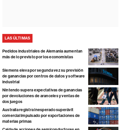
LAS ÚLTIMAS
Pedidos industriales de Alemania aumentan
más de lo previsto por los economistas
Siemens eleva por segunda vez su previsión
de ganancias por centros de datos y software
industrial
Nintendo supera expectativas de ganancias
por devoluciones de aranceles y ventas de
dos juegos
Australia registra inesperado superávit
comercial impulsado por exportaciones de
materias primas
Caída de acciones de semiconductores en