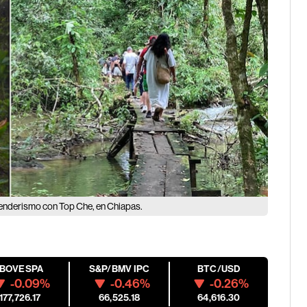
 senderismo con Top Che, en Chiapas.
IBOVESPA
S&P/BMV IPC
BTC/USD
-0.09%
-0.46%
-0.26%
177,726.17
66,525.18
64,616.30