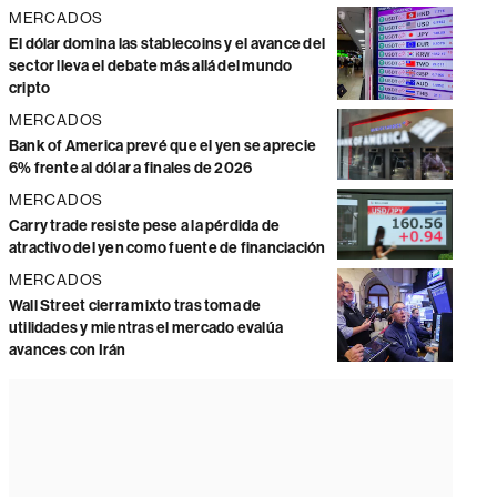
MERCADOS
El dólar domina las stablecoins y el avance del
sector lleva el debate más allá del mundo
cripto
MERCADOS
Bank of America prevé que el yen se aprecie
6% frente al dólar a finales de 2026
MERCADOS
Carry trade resiste pese a la pérdida de
atractivo del yen como fuente de financiación
MERCADOS
Wall Street cierra mixto tras toma de
utilidades y mientras el mercado evalúa
avances con Irán