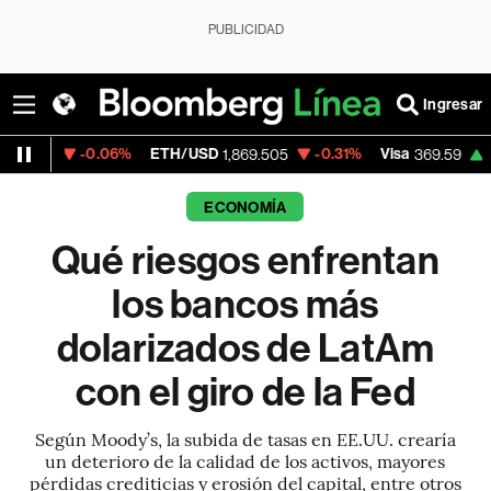
PUBLICIDAD
Ingresar
06%
ETH/USD
-0.31%
Visa
+1.07%
Merca
1,869.505
369.59
ECONOMÍA
Qué riesgos enfrentan
los bancos más
dolarizados de LatAm
con el giro de la Fed
Según Moody’s, la subida de tasas en EE.UU. crearía
un deterioro de la calidad de los activos, mayores
pérdidas crediticias y erosión del capital, entre otros