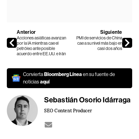
Anterior
Siguiente
Acciones asiáticas avanzan
PMI de servicios de China
por la IA mientras cae el
cae a su nivel más bajo en
petróleo ante posible
casi dos años
acuerdo entre EE.UU. e Irán
Convierta
Bloomberg Línea
en su fuente de
noticias
aquí
Sebastián Osorio Idárraga
SEO Content Producer