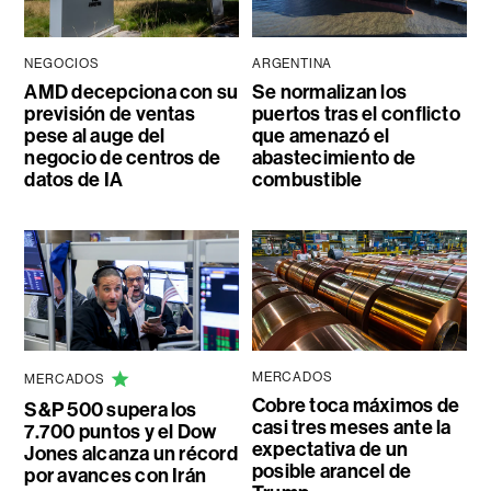
NEGOCIOS
ARGENTINA
AMD decepciona con su
Se normalizan los
previsión de ventas
puertos tras el conflicto
pese al auge del
que amenazó el
negocio de centros de
abastecimiento de
datos de IA
combustible
MERCADOS
MERCADOS
Cobre toca máximos de
S&P 500 supera los
casi tres meses ante la
7.700 puntos y el Dow
expectativa de un
Jones alcanza un récord
posible arancel de
por avances con Irán