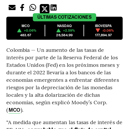
ÚLTIMAS
COTIZACIONES
MCO
NASDAQ
IBOVESPA
+0.06%
+2.59%
-0.06%
483.67
26,584.99
177,894.97
Colombia — Un aumento de las tasas de
interés por parte de la Reserva Federal de los
Estados Unidos (Fed) en los próximos meses y
durante el 2022 llevaría a los bancos de las
economías emergentes a enfrentar diferentes
riesgos por la depreciación de las monedas
locales y la alta dolarización de dichas
economías, según explicó Moody’s Corp.
(
).
MCO
“A medida que aumentan las tasas de interés de