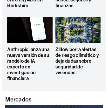
Berkshire
finanzas
Anthropic lanza una
Zillow borra alertas
nueva versión de su
de riesgo climático y
modelo de IA
deja dudas sobre
experto en
seguridad de
investigación
viviendas
financiera
Mercados