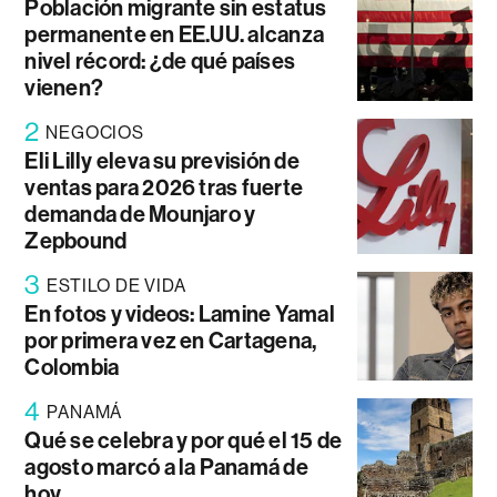
Población migrante sin estatus
permanente en EE.UU. alcanza
nivel récord: ¿de qué países
vienen?
2
NEGOCIOS
Eli Lilly eleva su previsión de
ventas para 2026 tras fuerte
demanda de Mounjaro y
Zepbound
3
ESTILO DE VIDA
En fotos y videos: Lamine Yamal
por primera vez en Cartagena,
Colombia
4
PANAMÁ
Qué se celebra y por qué el 15 de
agosto marcó a la Panamá de
hoy