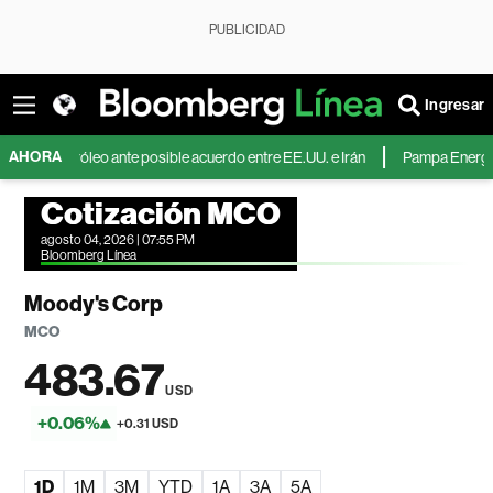
PUBLICIDAD
Ingresar
AHORA
petróleo ante posible acuerdo entre EE.UU. e Irán
Pampa Energía duplica s
Cotización MCO
agosto 04, 2026 | 07:55 PM
Bloomberg Línea
Moody's Corp
MCO
483.67
USD
+0.06%
+0.31 USD
1D
1M
3M
YTD
1A
3A
5A