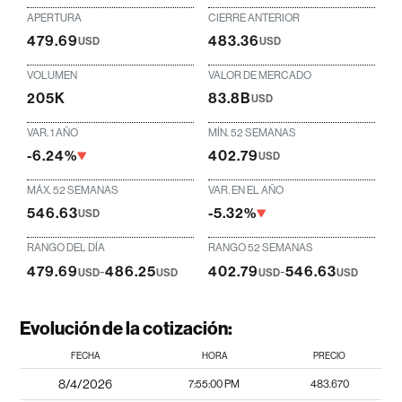
APERTURA
CIERRE ANTERIOR
479.69
483.36
USD
USD
VOLUMEN
VALOR DE MERCADO
205K
83.8B
USD
VAR. 1 AÑO
MÍN. 52 SEMANAS
-6.24%
402.79
USD
MÁX. 52 SEMANAS
VAR. EN EL AÑO
546.63
-5.32%
USD
RANGO DEL DÍA
RANGO 52 SEMANAS
479.69
-
486.25
402.79
-
546.63
USD
USD
USD
USD
Evolución de la cotización:
FECHA
HORA
PRECIO
8/4/2026
7:55:00 PM
483.670