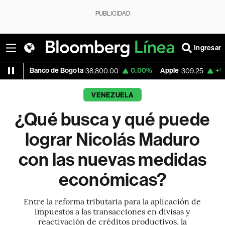
PUBLICIDAD
Ingresar
o de Bogota
0.00%
Apple
+1.97%
USD CO
38,800.00
309.25
VENEZUELA
¿Qué busca y qué puede
lograr Nicolás Maduro
con las nuevas medidas
económicas?
Entre la reforma tributaria para la aplicación de
impuestos a las transacciones en divisas y
reactivación de créditos productivos, la