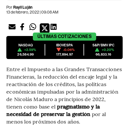
Por
Raylí Luján
13 de febrero, 2022 | 09:08 AM
ÚLTIMAS
COTIZACIONES
NASDAQ
IBOVESPA
S&P/BMV IPC
+2.59%
-0.06%
+0.20%
26,584.99
177,894.97
66,833.16
Entre el Impuesto a las Grandes Transacciones
Financieras, la reducción del encaje legal y la
reactivación de los créditos, las políticas
económicas impulsadas por la administración
de Nicolás Maduro a principios de 2022,
tienen como base el
pragmatismo y la
necesidad de preservar la gestión
por al
menos los próximos dos años.