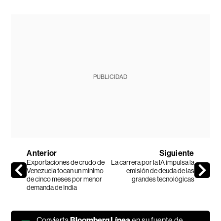
PUBLICIDAD
Anterior
Siguiente
Exportaciones de crudo de
La carrera por la IA impulsa la
Venezuela tocan un mínimo
emisión de deuda de las
de cinco meses por menor
grandes tecnológicas
demanda de India
Convierta
Bloomberg Línea
en su fuente de