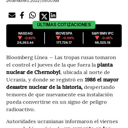
26 de febrero, 2022 | 05:00 AM
ÚLTIMAS
COTIZACIONES
NASDAQ
IBOVESPA
S&P/BMV IPC
-0.83%
-0.09%
-0.46%
26,363.44
177,726.17
66,525.18
Bloomberg Línea — Las tropas rusas tomaron
el control el jueves de la que fuera la
planta
nuclear de Chernobyl
, ubicada al norte de
Ucrania, y donde se registró en
1986 el mayor
desastre nuclear de la historia,
despertando
temores de que nuevamente esa instalación
pueda convertirse en un signo de peligro
radioactivo.
Autoridades ucranianas informaron el viernes