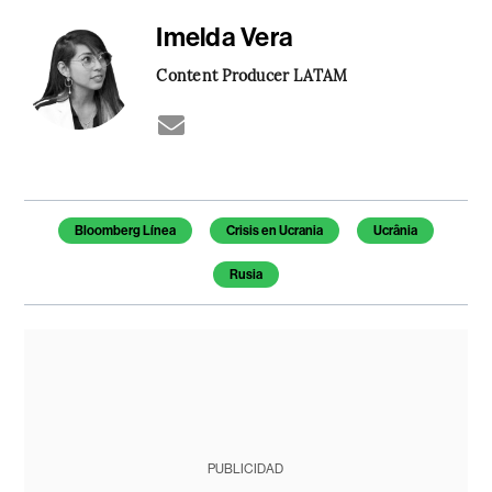
Imelda Vera
Content Producer LATAM
Temas de este artículo
Bloomberg Línea
Crisis en Ucrania
Ucrânia
Rusia
PUBLICIDAD