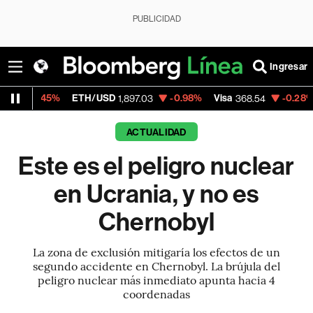
PUBLICIDAD
Ingresar
ETH/USD
-0.98%
Visa
-0.28%
MercadoLib
1,897.03
368.54
ACTUALIDAD
Este es el peligro nuclear
en Ucrania, y no es
Chernobyl
La zona de exclusión mitigaría los efectos de un
segundo accidente en Chernobyl. La brújula del
peligro nuclear más inmediato apunta hacia 4
coordenadas