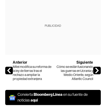
PUBLICIDAD
Anterior
Siguiente
Milei modifica su reforma de
Cómo se están fusionando
la ley de tierras tras el
las guerras en Ucrania y
rechazo a ampliar la
Medio Oriente, según
propiedad extranjera
Atlantic Council
Convierta
Bloomberg Línea
en su fuente de
noticias
aquí