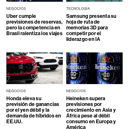
NEGOCIOS
TECNOLOGÍA
Uber cumple
Samsung presenta su
previsiones de reservas,
hoja de ruta de
pero la competencia en
memorias 3D para
Brasil ralentiza los viajes
competir por el
liderazgo en IA
NEGOCIOS
NEGOCIOS
Honda eleva su
Heineken supera
previsión de ganancias
previsiones por
por el yen débil y la
crecimiento en Asia y
demanda de híbridos en
África pese al débil
EE.UU.
consumo en Europa y
América