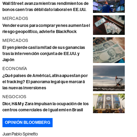
Wall Street avanza mientras rendimientos de
bonos caen tras débil dato laboral en EE.UU.
MERCADOS
Vender euros para comprar yenes aumenta el
riesgo geopolítico, advierte BlackRock
MERCADOS
El yen pierde casi la mitad de sus ganancias
tras la intervención conjunta de EE.UU. y
Japón
ECONOMÍA
¿Qué países de América Latina apuestan por
el fracking? El panorama legal que marcará
las nuevas inversiones
NEGOCIOS
Dior, H&M y Zara impulsan la ocupación de los
centros comerciales de Iguatemi en Brasil
OPINIÓN BLOOMBERG
Juan Pablo Spinetto