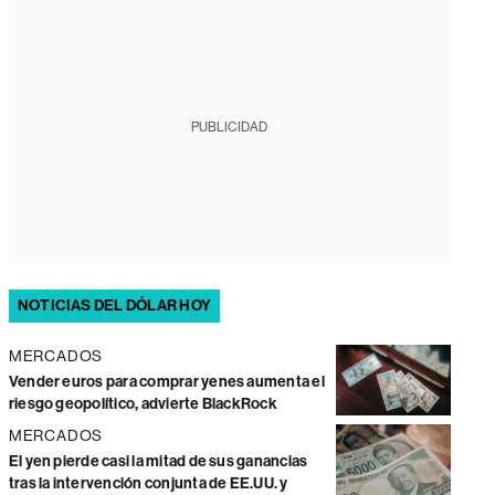
PUBLICIDAD
NOTICIAS DEL DÓLAR HOY
MERCADOS
Vender euros para comprar yenes aumenta el
riesgo geopolítico, advierte BlackRock
MERCADOS
El yen pierde casi la mitad de sus ganancias
tras la intervención conjunta de EE.UU. y