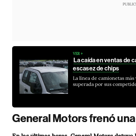
PUBLIC
VER +
La caída en ventas de 
escasez de chips
La línea de camionetas más 
superada por sus competid
General Motors frenó una
En las últimas horas, General Motors detuvo 