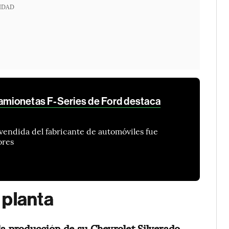
IDAD
camionetas F-Series de Ford destaca
vendida del fabricante de automóviles fue
ores
 planta
la producción de su Chevrolet Silverado