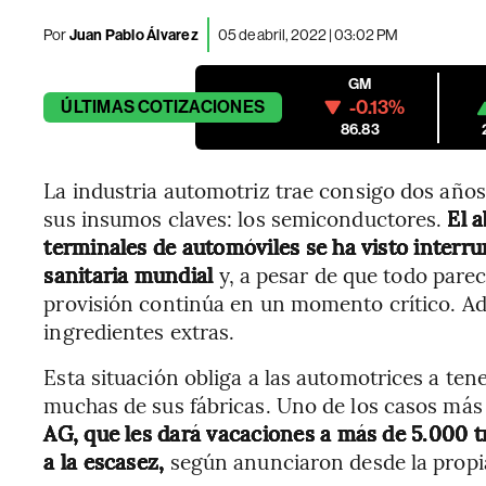
Por
Juan Pablo Álvarez
05 de abril, 2022 | 03:02 PM
GM
-0.13%
ÚLTIMAS
COTIZACIONES
86.83
La industria automotriz trae consigo dos año
sus insumos claves: los semiconductores.
El 
terminales de automóviles se ha visto interr
sanitaria mundial
y, a pesar de que todo parec
provisión continúa en un momento crítico. Ad
ingredientes extras.
Esta situación obliga a las automotrices a ten
muchas de sus fábricas. Uno de los casos más 
AG, que les dará vacaciones a más de 5.000 t
a la escasez,
según anunciaron desde la prop