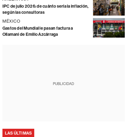
IPC de julio 2026: de cuánto sería la inflación,
según las consultoras
MÉXICO
Gastos del Mundial le pasan factura a
Ollamani de Emilio Azcárraga
PUBLICIDAD
LAS ÚLTIMAS