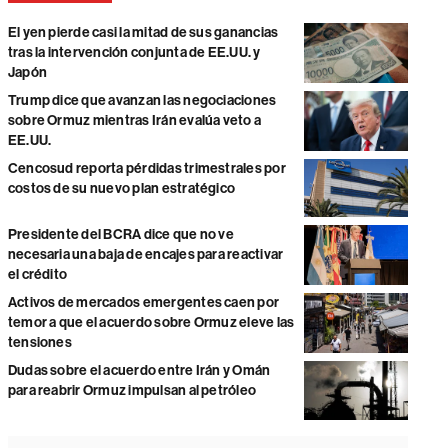
El yen pierde casi la mitad de sus ganancias
tras la intervención conjunta de EE.UU. y
Japón
Trump dice que avanzan las negociaciones
sobre Ormuz mientras Irán evalúa veto a
EE.UU.
Cencosud reporta pérdidas trimestrales por
costos de su nuevo plan estratégico
Presidente del BCRA dice que no ve
necesaria una baja de encajes para reactivar
el crédito
Activos de mercados emergentes caen por
temor a que el acuerdo sobre Ormuz eleve las
tensiones
Dudas sobre el acuerdo entre Irán y Omán
para reabrir Ormuz impulsan al petróleo