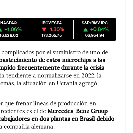
NASDAQ
IBOVESPA
S&P/BMV IPC
+1.06%
-1.30%
+0.84%
26,628.02
173,265.75
66,954.94
s complicados por el suministro de uno de
abastecimiento de estos microchips a las
umpido frecuentemente durante la crisis
ía tendiente a normalizarse en 2022, la
emás, la situación en Ucrania agregó
er que frenar líneas de producción en
recientes es el de
Mercedes-Benz Group
rabajadores en dos plantas en Brasil debido
ia compañía alemana.