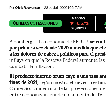
Por
Olivia Rockeman
28 de abril, 2022 | 09:17 AM
NASDAQ
-0.57%
ÚLTIMAS
COTIZACIONES
26,432.18
Bloomberg — La economía de EE. UU.
se cont
por primera vez desde 2020 a medida que el d
a los dolores de cabeza políticos para el pres
influya en que la Reserva Federal aumente las
combatir la inflación.
El producto interno bruto cayó a una tasa anu
fines de 2021
, según mostró el jueves la esti
Comercio. La mediana de las proyecciones de
entre economistas era de un aumento del 1%.