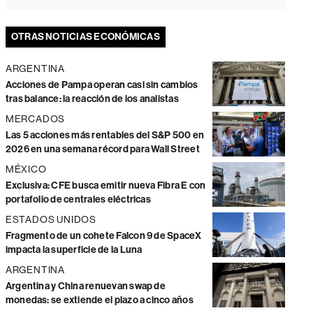
OTRAS NOTICIAS ECONÓMICAS
ARGENTINA
Acciones de Pampa operan casi sin cambios
tras balance: la reacción de los analistas
MERCADOS
Las 5 acciones más rentables del S&P 500 en
2026 en una semana récord para Wall Street
MÉXICO
Exclusiva: CFE busca emitir nueva Fibra E con
portafolio de centrales eléctricas
ESTADOS UNIDOS
Fragmento de un cohete Falcon 9 de SpaceX
impacta la superficie de la Luna
ARGENTINA
Argentina y China renuevan swap de
monedas: se extiende el plazo a cinco años