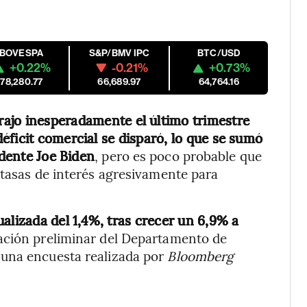
IBOVESPA
S&P/BMV IPC
BTC/USD
+0.22%
-0.21%
+0.73%
178,280.77
66,689.97
64,764.16
rajo inesperadamente el último trimestre
éficit comercial se disparó, lo que se sumó
idente Joe Biden
, pero es poco probable que
 tasas de interés agresivamente para
alizada del 1,4%, tras crecer un 6,9% a
mación preliminar del Departamento de
 una encuesta realizada por
Bloomberg