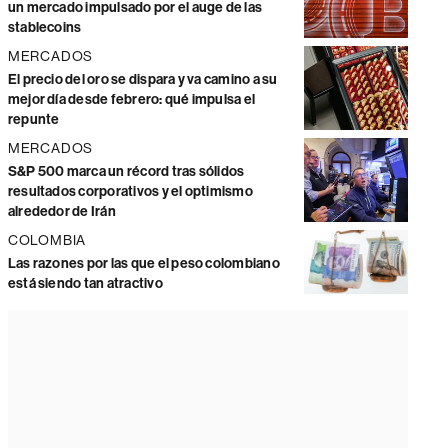
un mercado impulsado por el auge de las
stablecoins
MERCADOS
El precio del oro se dispara y va camino a su
mejor día desde febrero: qué impulsa el
repunte
MERCADOS
S&P 500 marca un récord tras sólidos
resultados corporativos y el optimismo
alrededor de Irán
COLOMBIA
Las razones por las que el peso colombiano
está siendo tan atractivo