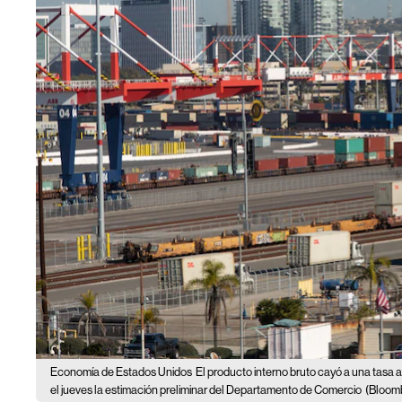
Economía de Estados Unidos
El producto interno bruto cayó a una tasa 
el jueves la estimación preliminar del Departamento de Comercio
(Bloom