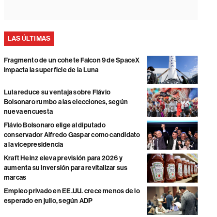
LAS ÚLTIMAS
Fragmento de un cohete Falcon 9 de SpaceX
impacta la superficie de la Luna
Lula reduce su ventaja sobre Flávio
Bolsonaro rumbo a las elecciones, según
nueva encuesta
Flávio Bolsonaro elige al diputado
conservador Alfredo Gaspar como candidato
a la vicepresidencia
Kraft Heinz eleva previsión para 2026 y
aumenta su inversión para revitalizar sus
marcas
Empleo privado en EE.UU. crece menos de lo
esperado en julio, según ADP