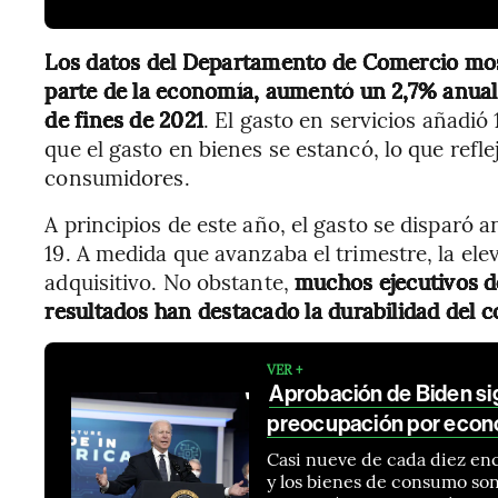
Los datos del Departamento de Comercio mos
parte de la economía, aumentó un 2,7% anuali
de fines de 2021
. El gasto en servicios añadió
que el gasto en bienes se estancó, lo que ref
consumidores.
A principios de este año, el gasto se disparó 
19. A medida que avanzaba el trimestre, la el
adquisitivo. No obstante,
muchos ejecutivos d
resultados han destacado la durabilidad del
VER +
Aprobación de Biden s
preocupación por econ
Casi nueve de cada diez enc
y los bienes de consumo son