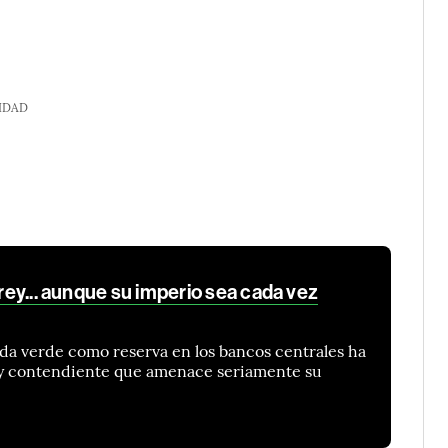
IDAD
 rey... aunque su imperio sea cada vez
da verde como reserva en los bancos centrales ha
ay contendiente que amenace seriamente su