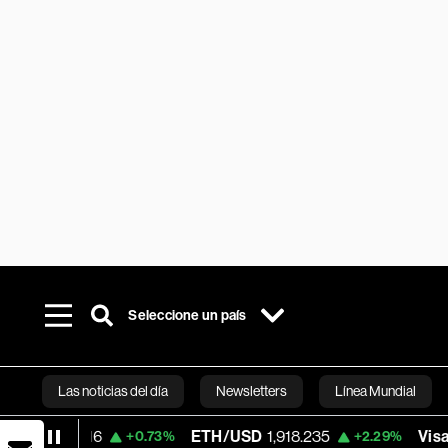
Seleccione un país
Las noticias del día
Newsletters
Línea Mundial
ETH/USD
1,918.235
Visa
368.71
+0.73%
+2.29%
-0.2
Bloomberg 