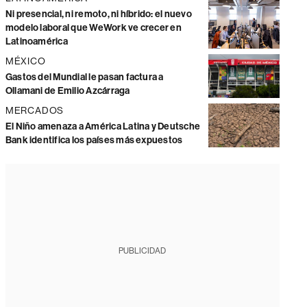
Ni presencial, ni remoto, ni híbrido: el nuevo
modelo laboral que WeWork ve crecer en
Latinoamérica
MÉXICO
Gastos del Mundial le pasan factura a
Ollamani de Emilio Azcárraga
MERCADOS
El Niño amenaza a América Latina y Deutsche
Bank identifica los países más expuestos
PUBLICIDAD