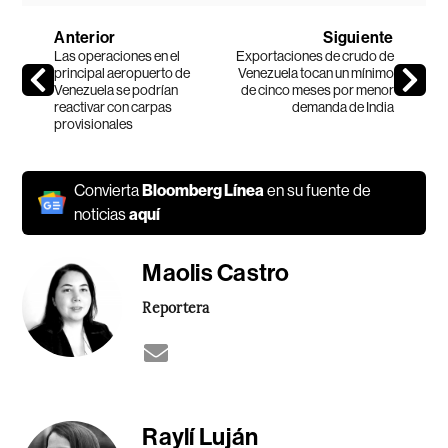
Anterior
Siguiente
Las operaciones en el
Exportaciones de crudo de
principal aeropuerto de
Venezuela tocan un mínimo
Venezuela se podrían
de cinco meses por menor
reactivar con carpas
demanda de India
provisionales
Convierta
Bloomberg Línea
en su fuente de
noticias
aquí
Maolis Castro
Reportera
Raylí Luján