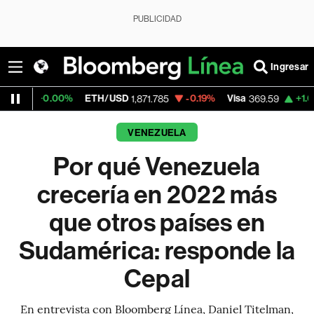
PUBLICIDAD
Ingresar
0%
ETH/USD
-0.19%
Visa
+1.07%
Mercado
1,871.785
369.59
VENEZUELA
Por qué Venezuela
crecería en 2022 más
que otros países en
Sudamérica: responde la
Cepal
En entrevista con Bloomberg Línea, Daniel Titelman,