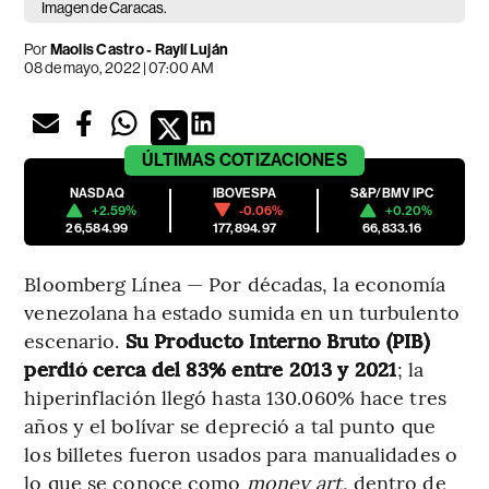
Imagen de Caracas.
Por
Maolis Castro
-
Raylí Luján
08 de mayo, 2022 | 07:00 AM
ÚLTIMAS
COTIZACIONES
NASDAQ
IBOVESPA
S&P/BMV IPC
+2.59%
-0.06%
+0.20%
26,584.99
177,894.97
66,833.16
Bloomberg Línea — Por décadas, la economía
venezolana ha estado sumida en un turbulento
escenario.
Su Producto Interno Bruto (PIB)
perdió cerca del 83% entre 2013 y 2021
; la
hiperinflación llegó hasta 130.060% hace tres
años y el bolívar se depreció a tal punto que
los billetes fueron usados para manualidades o
lo que se conoce como
money art
, dentro de