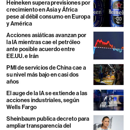
Heineken supera previsiones por
crecimiento en Asia y África
pese al débil consumo en Europa
y América
Acciones asiáticas avanzan por
la IA mientras cae el petróleo
ante posible acuerdo entre
EE.UU. e Irán
PMI de servicios de China cae a
su nivel más bajo en casi dos
años
El auge de la IA se extiende a las
acciones industriales, según
Wells Fargo
Sheinbaum publica decreto para
ampliar transparencia del