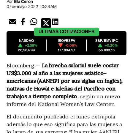
Por
Ella Ceron
07 de mayo, 2022 | 10:23 AM
ÚLTIMAS
COTIZACIONES
NASDAQ
IBOVESPA
S&P/BMV IPC
+2.59%
-0.06%
+0.20%
26,584.99
177,894.97
66,833.16
Bloomberg —
La brecha salarial suele costar
US$3.000 al año a las mujeres asiático-
americanas (AANHPI por sus siglas en inglés),
nativas de Hawái e isleñas del Pacífico con
trabajos a tiempo completo
, según un nuevo
informe del National Women’s Law Center.
El documento publicado el lunes extrapola
además lo que eso significa para las mujeres a
lo largo de sus carreras: “Una mujer AANHPI