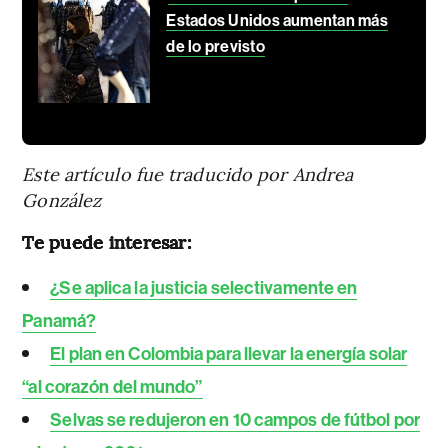
Estados Unidos aumentan más
de lo previsto
Este artículo fue traducido por Andrea
González
Te puede interesar:
¿Se aplica la justicia selectivamente en
Panamá?
El plan en Colombia para llevar la energía solar
“al corazón del mundo”
Selvas se redujeron en 10 campos de fútbol por