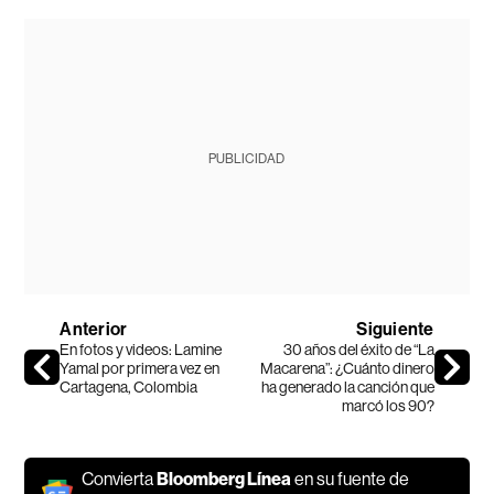
PUBLICIDAD
Anterior
Siguiente
En fotos y videos: Lamine
30 años del éxito de “La
Yamal por primera vez en
Macarena”: ¿Cuánto dinero
Cartagena, Colombia
ha generado la canción que
marcó los 90?
Convierta
Bloomberg Línea
en su fuente de