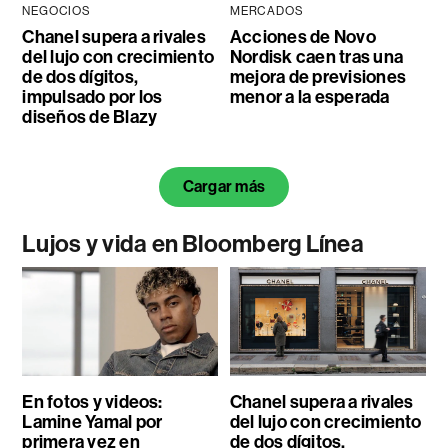
NEGOCIOS
MERCADOS
Chanel supera a rivales
Acciones de Novo
del lujo con crecimiento
Nordisk caen tras una
de dos dígitos,
mejora de previsiones
impulsado por los
menor a la esperada
diseños de Blazy
Cargar más
Lujos y vida en Bloomberg Línea
En fotos y videos:
Chanel supera a rivales
Lamine Yamal por
del lujo con crecimiento
primera vez en
de dos dígitos,