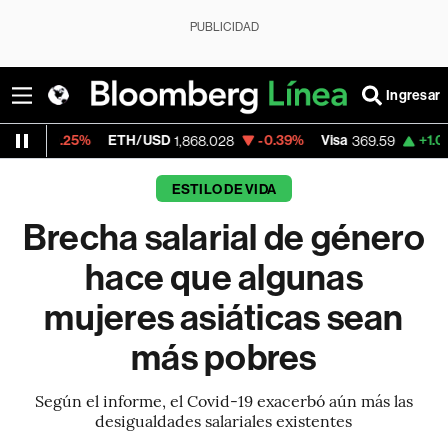
PUBLICIDAD
Ingresar
%
ETH/USD
-0.39%
Visa
+1.07%
Mercad
1,868.028
369.59
ESTILO DE VIDA
Brecha salarial de género
hace que algunas
mujeres asiáticas sean
más pobres
Según el informe, el Covid-19 exacerbó aún más las
desigualdades salariales existentes