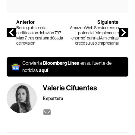
Anterior
Siguiente
Boeing obtiene la
Amazon Web Services ve un
certificación del avión 737
potencial “simplemente
Max 7 tras casi una década
enorme” para la IA mientras
de revisión
crece su uso empresarial
Convierta
Bloomberg Línea
en su fuente de
noticias
aquí
Valerie Cifuentes
Reportera