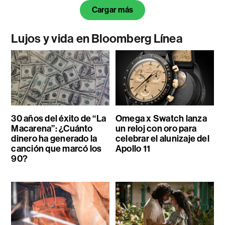
Cargar más
Lujos y vida en Bloomberg Línea
30 años del éxito de “La
Omega x Swatch lanza
Macarena”: ¿Cuánto
un reloj con oro para
dinero ha generado la
celebrar el alunizaje del
canción que marcó los
Apollo 11
90?