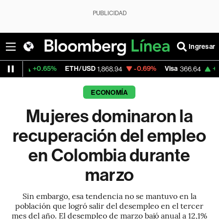
PUBLICIDAD
Ingresar
5%
ETH/USD
-0.69%
Visa
+0.14%
Mercado
1,868.94
366.64
ECONOMÍA
Mujeres dominaron la
recuperación del empleo
en Colombia durante
marzo
Sin embargo, esa tendencia no se mantuvo en la
población que logró salir del desempleo en el tercer
mes del año. El desempleo de marzo bajó anual a 12,1%