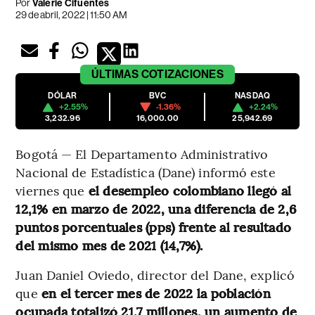
Por
Valerie Cifuentes
29 de abril, 2022 | 11:50 AM
ÚLTIMAS
COTIZACIONES
DÓLAR
BVC
NASDAQ
+2.55%
-1.36%
+2.24%
3,232.96
16,000.00
25,942.69
Bogotá — El Departamento Administrativo
Nacional de Estadística (Dane) informó este
viernes que
el desempleo colombiano llegó al
12,1% en marzo de 2022, una diferencia de 2,6
puntos porcentuales (pps) frente al resultado
del mismo mes de 2021 (14,7%).
Juan Daniel Oviedo, director del Dane, explicó
que
en el tercer mes de 2022 la población
ocupada totalizó 21,7 millones, un aumento de