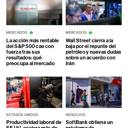
MERCADOS
MERCADOS
La acción más rentable
Wall Street cierra a la
del S&P 500 cae con
baja por el repunte del
fuerza tras sus
petróleo y nuevas dudas
resultados: qué
sobre un acuerdo con
preocupa al mercado
Irán
ESTADOS UNIDOS
NEGOCIOS
Productividad laboral de
SoftBank obtiene un
EE.UU. acelera más de
préstamo de