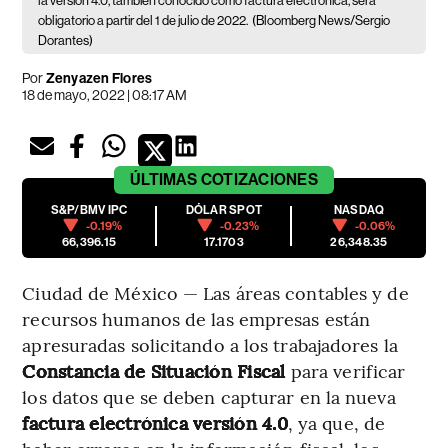
la versión 4.0, también conocido como factura electrónica, será
obligatorio a partir del 1 de julio de 2022.
(Bloomberg News/Sergio
Dorantes)
Por
Zenyazen Flores
18 de mayo, 2022 | 08:17 AM
ÚLTIMAS
COTIZACIONES
S&P/BMV IPC
DÓLAR SPOT
NASDAQ
-0.19%
-0.23%
-0.06%
66,396.15
17.1703
26,348.35
Ciudad de México — Las áreas contables y de
recursos humanos de las empresas están
apresuradas solicitando a los trabajadores la
Constancia de Situación Fiscal
para verificar
los datos que se deben capturar en la nueva
factura electrónica versión 4.0
, ya que, de