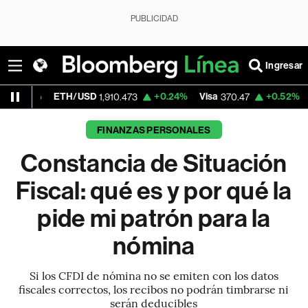
PUBLICIDAD
Ingresar
TH/USD
+0.24%
Visa
+0.52%
MercadoLibr
1,910.473
370.47
FINANZAS PERSONALES
Constancia de Situación
Fiscal: qué es y por qué la
pide mi patrón para la
nómina
Si los CFDI de nómina no se emiten con los datos
fiscales correctos, los recibos no podrán timbrarse ni
serán deducibles