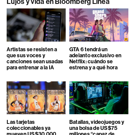
Lujos y vida en Bloomberg Línea
Artistas se resisten a
GTA 6 tendrá un
que sus voces y
adelanto exclusivo en
canciones sean usadas
Netflix: cuándo se
para entrenar a la IA
estrena y a qué hora
Las tarjetas
Batallas, videojuegos y
coleccionables ya
una bolsa de US$75
mueven US$30.000
millones “capaz de