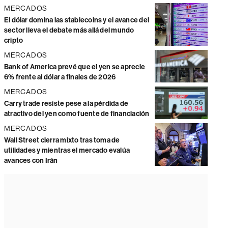
MERCADOS
El dólar domina las stablecoins y el avance del
sector lleva el debate más allá del mundo
cripto
MERCADOS
Bank of America prevé que el yen se aprecie
6% frente al dólar a finales de 2026
MERCADOS
Carry trade resiste pese a la pérdida de
atractivo del yen como fuente de financiación
MERCADOS
Wall Street cierra mixto tras toma de
utilidades y mientras el mercado evalúa
avances con Irán