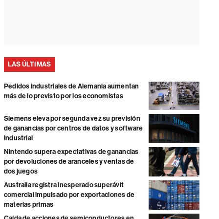
LAS ÚLTIMAS
Pedidos industriales de Alemania aumentan
más de lo previsto por los economistas
Siemens eleva por segunda vez su previsión
de ganancias por centros de datos y software
industrial
Nintendo supera expectativas de ganancias
por devoluciones de aranceles y ventas de
dos juegos
Australia registra inesperado superávit
comercial impulsado por exportaciones de
materias primas
Caída de acciones de semiconductores en