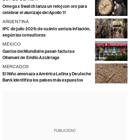
Omega x Swatch lanza un reloj con oro para
celebrar el alunizaje del Apollo 11
ARGENTINA
IPC de julio 2026: de cuánto sería la inflación,
según las consultoras
MÉXICO
Gastos del Mundial le pasan factura a
Ollamani de Emilio Azcárraga
MERCADOS
El Niño amenaza a América Latina y Deutsche
Bank identifica los países más expuestos
PUBLICIDAD