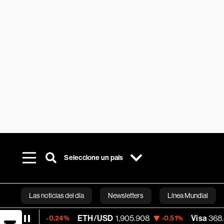
Seleccione un país
Las noticias del día
Newsletters
Línea Mundial
ETH/USD
1,905.908
Visa
368.54
-0.24%
-0.51%
-0.
Bloomberg 