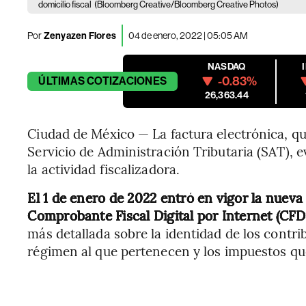
domicilio fiscal
(Bloomberg Creative/Bloomberg Creative Photos)
Por
Zenyazen Flores
04 de enero, 2022 | 05:05 AM
NASDAQ
-0.83%
ÚLTIMAS
COTIZACIONES
26,363.44
Ciudad de México — La factura electrónica, que
Servicio de Administración Tributaria (SAT), 
la actividad fiscalizadora.
El 1 de enero de 2022 entró en vigor la nueva 
Comprobante Fiscal Digital por Internet (CFDI
más detallada sobre la identidad de los contri
régimen al que pertenecen y los impuestos qu