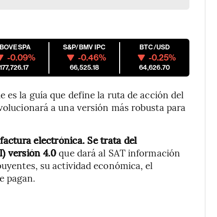
IBOVESPA
S&P/BMV IPC
BTC/USD
-0.09%
-0.46%
-0.25%
177,726.17
66,525.18
64,626.70
 es la guía que define la ruta de acción del
evolucionará a una versión más robusta para
factura electrónica. Se trata del
) versión 4.0
que dará al SAT información
buyentes, su actividad económica, el
e pagan.