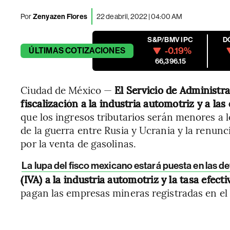
Por
Zenyazen Flores
22 de abril, 2022 | 04:00 AM
S&P/BMV IPC
D
-0.19%
ÚLTIMAS
COTIZACIONES
66,396.15
Ciudad de México —
El Servicio de Administra
fiscalización a la industria automotriz y a l
que los ingresos tributarios serán menores a 
de la guerra entre Rusia y Ucrania y la renun
por la venta de gasolinas.
La lupa del fisco mexicano estará puesta en las d
(IVA) a la industria automotriz y la tasa efec
pagan las empresas mineras registradas en e