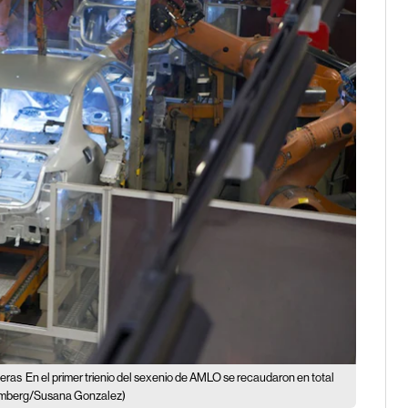
neras
En el primer trienio del sexenio de AMLO se recaudaron en total
mberg/Susana Gonzalez)