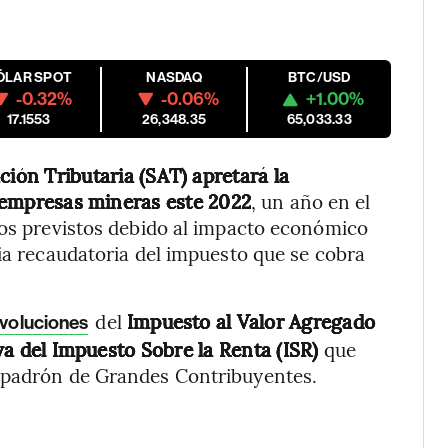
ÓLAR SPOT
NASDAQ
BTC/USD
-0.32%
-0.06%
+1.00%
17.1553
26,348.35
65,033.33
ción Tributaria (SAT) apretará la
as empresas mineras este 2022
, un año en el
los previstos debido al impacto económico
cia recaudatoria del impuesto que se cobra
del
Impuesto al Valor Agregado
evoluciones
tiva del Impuesto Sobre la Renta (ISR)
que
l padrón de Grandes Contribuyentes.