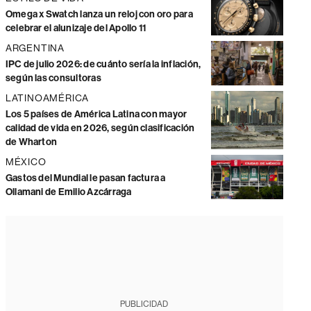
Omega x Swatch lanza un reloj con oro para
celebrar el alunizaje del Apollo 11
ARGENTINA
IPC de julio 2026: de cuánto sería la inflación,
según las consultoras
LATINOAMÉRICA
Los 5 países de América Latina con mayor
calidad de vida en 2026, según clasificación
de Wharton
MÉXICO
Gastos del Mundial le pasan factura a
Ollamani de Emilio Azcárraga
PUBLICIDAD