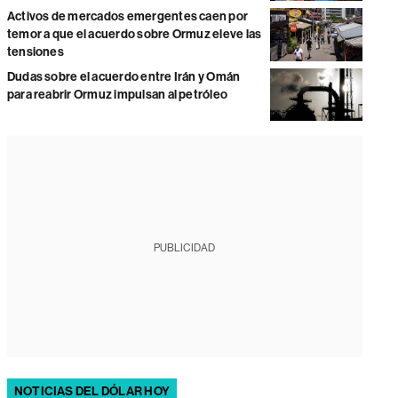
Activos de mercados emergentes caen por
temor a que el acuerdo sobre Ormuz eleve las
tensiones
Dudas sobre el acuerdo entre Irán y Omán
para reabrir Ormuz impulsan al petróleo
PUBLICIDAD
NOTICIAS DEL DÓLAR HOY