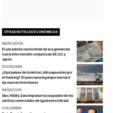
OTRAS NOTICIAS ECONÓMICAS
MERCADOS
El yen pierde casi la mitad de sus ganancias
tras la intervención conjunta de EE.UU. y
Japón
ECONOMÍA
¿Qué países de América Latina apuestan por
el fracking? El panorama legal que marcará
las nuevas inversiones
NEGOCIOS
Dior, H&M y Zara impulsan la ocupación de los
centros comerciales de Iguatemi en Brasil
COLOMBIA