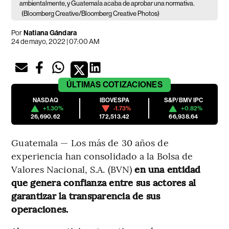
ambientalmente, y Guatemala acaba de aprobar una normativa.
(Bloomberg Creative/Bloomberg Creative Photos)
Por
Natiana Gándara
24 de mayo, 2022 | 07:00 AM
ÚLTIMAS
COTIZACIONES
NASDAQ
IBOVESPA
S&P/BMV IPC
+1.30%
-1.73%
+0.82%
26,690.62
172,513.42
66,938.64
Guatemala — Los más de 30 años de
experiencia han consolidado a la Bolsa de
Valores Nacional, S.A. (BVN)
en una entidad
que genera confianza entre sus actores al
garantizar la transparencia de sus
operaciones.