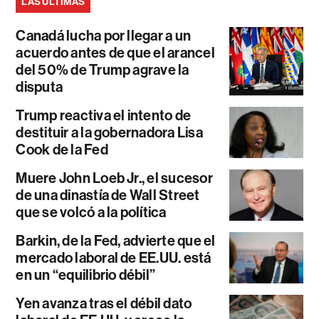
LAS ÚLTIMAS
Canadá lucha por llegar a un
acuerdo antes de que el arancel
del 50% de Trump agrave la
disputa
Trump reactiva el intento de
destituir a la gobernadora Lisa
Cook de la Fed
Muere John Loeb Jr., el sucesor
de una dinastía de Wall Street
que se volcó a la política
Barkin, de la Fed, advierte que el
mercado laboral de EE.UU. está
en un “equilibrio débil”
Yen avanza tras el débil dato