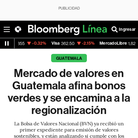
PUBLICIDAD
Ingresar
-0.32%
Visa
-2.15%
MercadoLibre
-0.1
5
362.50
1,821.795
GUATEMALA
Mercado de valores en
Guatemala afina bonos
verdes y se encamina a la
regionalización
La Bolsa de Valores Nacional (BVN) ya recibió un
primer expediente para emisión de valores
sostenibles, y están analizando si cumple con los