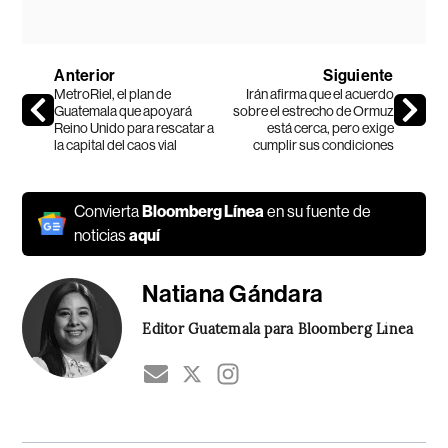
Anterior
Siguiente
MetroRiel, el plan de
Irán afirma que el acuerdo
Guatemala que apoyará
sobre el estrecho de Ormuz
Reino Unido para rescatar a
está cerca, pero exige
la capital del caos vial
cumplir sus condiciones
Convierta
Bloomberg Línea
en su fuente de
noticias
aquí
Natiana Gándara
Editor Guatemala para Bloomberg Línea