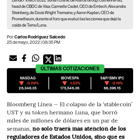
Lendit Fintech 2022
Jonah Crane, de Klaros Group; Catherine Gu,
head de CBDC de Visa; Carmelle Cadet, CEO de Emtech; Alexandra
Steinberg, de Davis Wright Tremaine; y Aaron Kaplan, CEO de
Prometheum, durante el foro que evaluó las lecciones que dejó la
caída de Terra/Luna.
Por
Carlos Rodríguez Salcedo
25 de mayo, 2022 | 08:35 PM
ÚLTIMAS
COTIZACIONES
NASDAQ
IBOVESPA
S&P/BMV IPC
-0.06%
-1.23%
-0.19%
26,348.35
175,546.36
66,396.15
Bloomberg Línea — El colapso de la ‘stablecoin’
UST y su token hermano Luna, que borró
miles de millones de dólares en un par de
semanas,
no solo traerá más atención de los
reguladores de Estados Unidos, sino que es