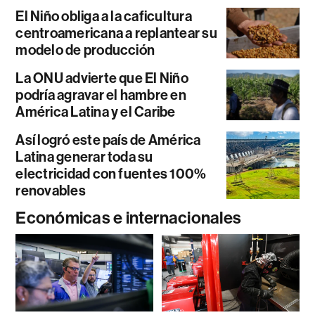
El Niño obliga a la caficultura
centroamericana a replantear su
modelo de producción
La ONU advierte que El Niño
podría agravar el hambre en
América Latina y el Caribe
Así logró este país de América
Latina generar toda su
electricidad con fuentes 100%
renovables
Económicas e internacionales