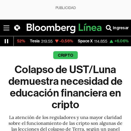
PUBLICIDAD
Ingresar
Tesla
-0.56%
Space X
+6.06%
Dólar Oficial 
319.55
114.855
CRIPTO
Colapso de UST/Luna
demuestra necesidad de
educación financiera en
cripto
La atención de los reguladores y una mayor claridad
sobre el funcionamiento de las cripto son algunas de
las lecciones del colapso de Terra, según un panel