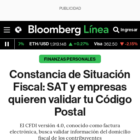
PUBLICIDAD
Ingresar
ETH/USD
+0.27%
Visa
-2.15%
MercadoLibr
1,919.148
362.50
FINANZAS PERSONALES
Constancia de Situación
Fiscal: SAT y empresas
quieren validar tu Código
Postal
El CFDI versión 4.0, conocido como factura
electrónica, busca validar información del domicilio
fiscal de los contribuyentes