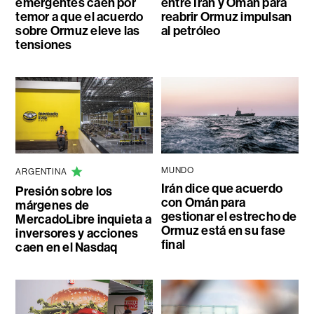
emergentes caen por
entre Irán y Omán para
temor a que el acuerdo
reabrir Ormuz impulsan
sobre Ormuz eleve las
al petróleo
tensiones
MUNDO
ARGENTINA
Irán dice que acuerdo
Presión sobre los
con Omán para
márgenes de
gestionar el estrecho de
MercadoLibre inquieta a
Ormuz está en su fase
inversores y acciones
final
caen en el Nasdaq