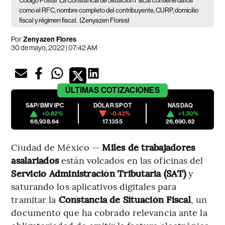
Código Postal
La Constancia de Situación Fiscal contiene datos
como el RFC, nombre completo del contribuyente, CURP, domicilio
fiscal y régimen fiscal.
(Zenyazen Flores)
Por
Zenyazen Flores
30 de mayo, 2022 | 07:42 AM
ÚLTIMAS
COTIZACIONES
S&P/BMV IPC
DÓLAR SPOT
NASDAQ
+0.82%
-0.43%
+1.30%
66,938.64
17.1355
26,690.62
Ciudad de México —
Miles de trabajadores
asalariados
están volcados en las oficinas del
Servicio Administración Tributaria (SAT)
y
saturando los aplicativos digitales para
tramitar la
Constancia de Situación Fiscal
, un
documento que ha cobrado relevancia ante la