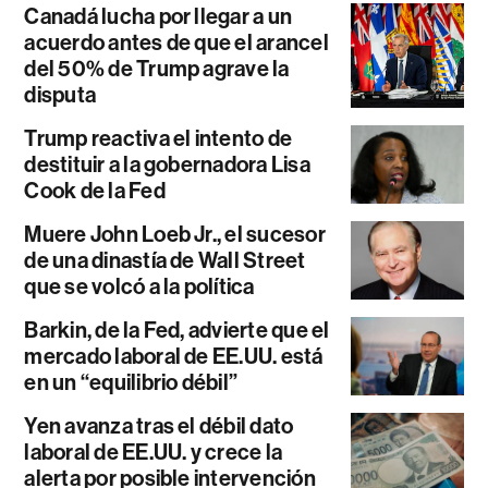
Canadá lucha por llegar a un
acuerdo antes de que el arancel
del 50% de Trump agrave la
disputa
Trump reactiva el intento de
destituir a la gobernadora Lisa
Cook de la Fed
Muere John Loeb Jr., el sucesor
de una dinastía de Wall Street
que se volcó a la política
Barkin, de la Fed, advierte que el
mercado laboral de EE.UU. está
en un “equilibrio débil”
Yen avanza tras el débil dato
laboral de EE.UU. y crece la
alerta por posible intervención