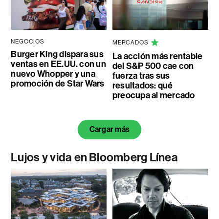
NEGOCIOS
MERCADOS
Burger King dispara sus
La acción más rentable
ventas en EE.UU. con un
del S&P 500 cae con
nuevo Whopper y una
fuerza tras sus
promoción de Star Wars
resultados: qué
preocupa al mercado
Cargar más
Lujos y vida en Bloomberg Línea