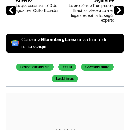
Anterior
Siguiente
Lo que pasará este 10 de
La presión de Trump sobre
agosto en Quito, Ecuador
Brasil fortalece a Lula, en
lugar de debilitarlo, según
experto
Convierta
Bloomberg Línea
en su fuente de
noticias
aquí
Temas de este artículo
Las noticias del día
EE UU
Corea del Norte
Las Últimas
PUBLICIDAD