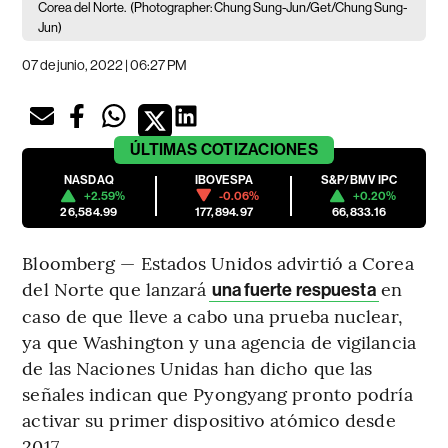
Corea del Norte.
(Photographer: Chung Sung-Jun/Get/Chung Sung-
Jun)
07 de junio, 2022 | 06:27 PM
ÚLTIMAS
COTIZACIONES
NASDAQ
IBOVESPA
S&P/BMV IPC
+2.59%
-0.06%
+0.20%
26,584.99
177,894.97
66,833.16
Bloomberg — Estados Unidos advirtió a Corea
del Norte que lanzará
en
una fuerte respuesta
caso de que lleve a cabo una prueba nuclear,
ya que Washington y una agencia de vigilancia
de las Naciones Unidas han dicho que las
señales indican que Pyongyang pronto podría
activar su primer dispositivo atómico desde
2017.