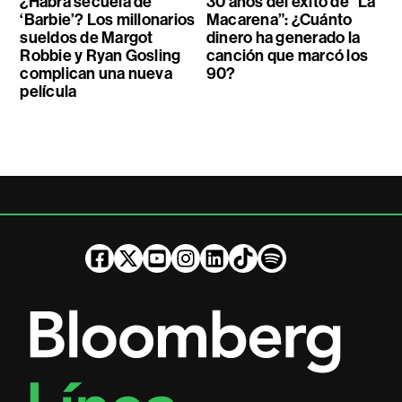
¿Habrá secuela de
30 años del éxito de “La
‘Barbie’? Los millonarios
Macarena”: ¿Cuánto
sueldos de Margot
dinero ha generado la
Robbie y Ryan Gosling
canción que marcó los
complican una nueva
90?
película