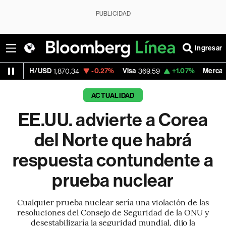
PUBLICIDAD
Ingresar
SD
-0.27%
Visa
+1.07%
MercadoLibre
1,870.34
369.59
1,890.
ACTUALIDAD
EE.UU. advierte a Corea
del Norte que habrá
respuesta contundente a
prueba nuclear
Cualquier prueba nuclear sería una violación de las
resoluciones del Consejo de Seguridad de la ONU y
desestabilizaría la seguridad mundial, dijo la