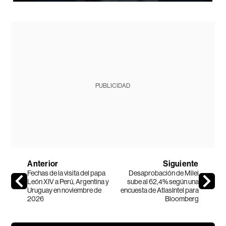
PUBLICIDAD
Anterior
Siguiente
Fechas de la visita del papa
Desaprobación de Milei
León XIV a Perú, Argentina y
sube al 62,4% según una
Uruguay en noviembre de
encuesta de AtlasIntel para
2026
Bloomberg