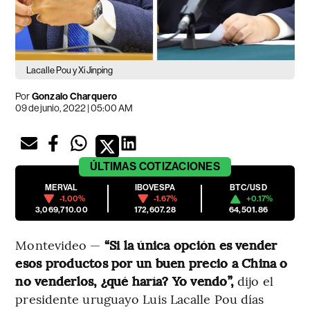
Lacalle Pou y Xi Jinping
Por
Gonzalo Charquero
09 de junio, 2022 | 05:00 AM
ÚLTIMAS
COTIZACIONES
MERVAL
IBOVESPA
BTC/USD
-1.00%
-1.67%
+0.17%
3,069,710.00
172,607.28
64,501.86
Montevideo —
“Si la única opción es vender
esos productos por un buen precio a China o
no venderlos, ¿qué haría? Yo vendo”,
dijo el
presidente uruguayo Luis Lacalle Pou días