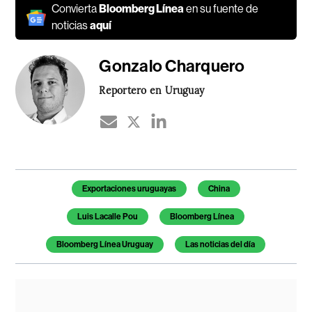
Convierta
Bloomberg Línea
en su fuente de
noticias
aquí
Gonzalo Charquero
Reportero en Uruguay
Temas de este artículo
Exportaciones uruguayas
China
Luis Lacalle Pou
Bloomberg Línea
Bloomberg Línea Uruguay
Las noticias del día