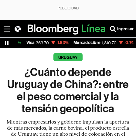
PUBLICIDAD
Ingresar
Visa
-1.83%
MercadoLibre
-0.74%
Banco de 
363.70
1,810.70
URUGUAY
¿Cuánto depende
Uruguay de China?: entre
el peso comercial y la
tensión geopolítica
Mientras empresarios y gobierno impulsan la apertura
de más mercados, la carne bovina, el producto estrella
de Uruguay, tiene un alto nivel de colocación en el