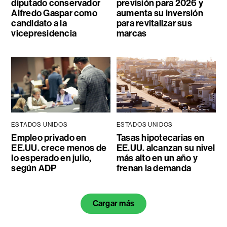
diputado conservador
previsión para 2026 y
Alfredo Gaspar como
aumenta su inversión
candidato a la
para revitalizar sus
vicepresidencia
marcas
ESTADOS UNIDOS
ESTADOS UNIDOS
Empleo privado en
Tasas hipotecarias en
EE.UU. crece menos de
EE.UU. alcanzan su nivel
lo esperado en julio,
más alto en un año y
según ADP
frenan la demanda
Cargar más