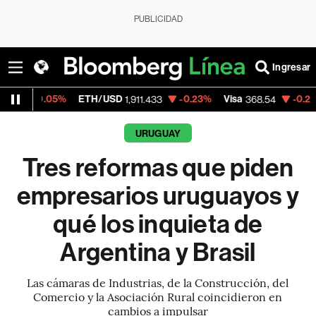
PUBLICIDAD
Ingresar
%
ETH/USD
-0.23%
Visa
-0.28%
MercadoL
1,911.433
368.54
URUGUAY
Tres reformas que piden
empresarios uruguayos y
qué los inquieta de
Argentina y Brasil
Las cámaras de Industrias, de la Construcción, del
Comercio y la Asociación Rural coincidieron en
cambios a impulsar