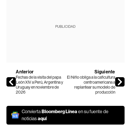
PUBLICIDAD
Anterior
Siguiente
Fechas de la visita del papa
El Niño obliga a la caficultura
León XIV a Perú, Argentina y
centroamericana a
Uruguay en noviembre de
replantear su modelo de
2026
producción
Convierta
Bloomberg Línea
en su fuente de
noticias
aquí