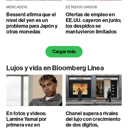
MERCADOS
ESTADOS UNIDOS
Bessent afirma que el
Ofertas de empleo en
nivel del yen es un
EE.UU. cayeron en junio;
problema para Japón y
los despidos se
otras monedas
mantuvieron limitados
Cargar más
Lujos y vida en Bloomberg Línea
En fotos y videos:
Chanel supera a rivales
Lamine Yamal por
del lujo con crecimiento
primera vez en
de dos dígitos,