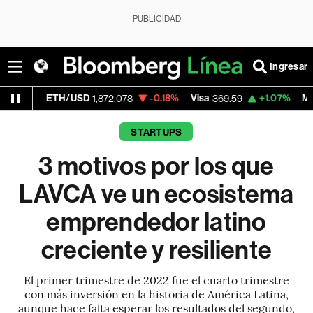
PUBLICIDAD
Ingresar
H/USD
-0.18%
Visa
+1.07%
MercadoLibre
1,872.078
369.59
1
STARTUPS
3 motivos por los que
LAVCA ve un ecosistema
emprendedor latino
creciente y resiliente
El primer trimestre de 2022 fue el cuarto trimestre
con más inversión en la historia de América Latina,
aunque hace falta esperar los resultados del segundo,