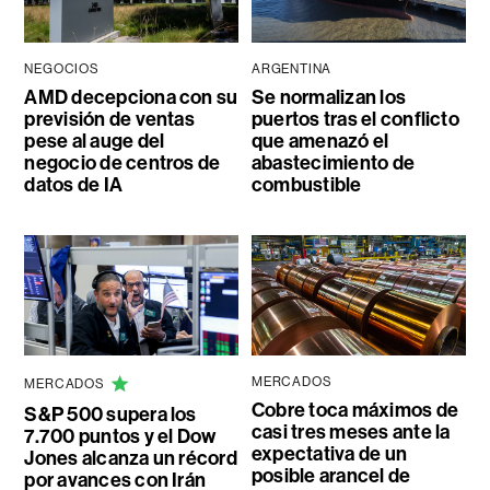
NEGOCIOS
ARGENTINA
AMD decepciona con su
Se normalizan los
previsión de ventas
puertos tras el conflicto
pese al auge del
que amenazó el
negocio de centros de
abastecimiento de
datos de IA
combustible
MERCADOS
MERCADOS
Cobre toca máximos de
S&P 500 supera los
casi tres meses ante la
7.700 puntos y el Dow
expectativa de un
Jones alcanza un récord
posible arancel de
por avances con Irán