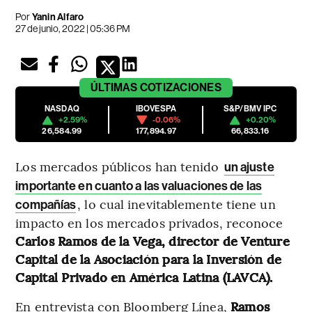
Por
Yanin Alfaro
27 de junio, 2022 | 05:36 PM
ÚLTIMAS
COTIZACIONES
NASDAQ
IBOVESPA
S&P/BMV IPC
+2.59%
-0.06%
+0.20%
26,584.99
177,894.97
66,833.16
Los mercados públicos han tenido
un ajuste
importante en cuanto a las valuaciones de las
, lo cual inevitablemente tiene un
compañías
impacto en los mercados privados, reconoce
Carlos Ramos de la Vega, director de Venture
Capital de la Asociación para la Inversión de
Capital Privado en América Latina (LAVCA).
En entrevista con Bloomberg Línea,
Ramos