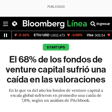
PUBLICIDAD
Ingresar
0.32%
ETH/USD
-0.69%
Visa
-0.28%
Me
1,902.473
368.54
STARTUPS
El 68% de los fondos de
venture capital sufrió una
caída en las valoraciones
En lo que va del año los fondos de venture capital a
escala global sufrieron en promedio una caída de
7,8%, según un análisis de Pitchbook.