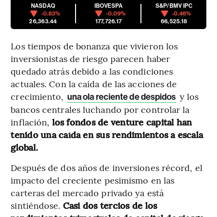
NASDAQ
IBOVESPA
S&P/BMV IPC
-0.83%
-0.09%
-0.46%
26,363.44
177,726.17
66,525.18
Los tiempos de bonanza que vivieron los
inversionistas de riesgo parecen haber
quedado atrás debido a las condiciones
actuales. Con la caída de las acciones de
crecimiento,
y los
una ola reciente de despidos
bancos centrales luchando por controlar la
inflación,
los fondos de venture capital han
tenido una caída en sus rendimientos a escala
global.
Después de dos años de inversiones récord, el
impacto del creciente pesimismo en las
carteras del mercado privado ya está
sintiéndose.
Casi dos tercios de los