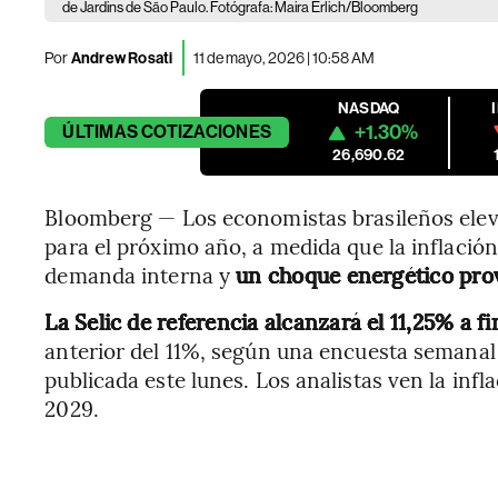
de Jardins de São Paulo. Fotógrafa: Maira Erlich/Bloomberg
Por
Andrew Rosati
11 de mayo, 2026 | 10:58 AM
NASDAQ
+1.30%
ÚLTIMAS
COTIZACIONES
26,690.62
Bloomberg — Los economistas brasileños eleva
para el próximo año, a medida que la inflación
demanda interna y
un choque energético prov
La Selic de referencia alcanzará el 11,25% a fi
anterior del 11%, según una encuesta semanal
publicada este lunes. Los analistas ven la inf
2029.