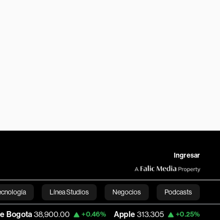
Ingresar
ecnología
Línea Studios
Negocios
Podcasts
00.00
Apple
313.305
USD COP
3,159.6
+0.46%
+0.25%
English