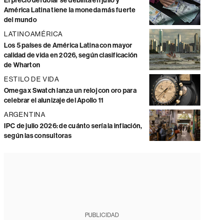
El precio del dólar se debilita en julio y
América Latina tiene la moneda más fuerte
del mundo
LATINOAMÉRICA
Los 5 países de América Latina con mayor
calidad de vida en 2026, según clasificación
de Wharton
ESTILO DE VIDA
Omega x Swatch lanza un reloj con oro para
celebrar el alunizaje del Apollo 11
ARGENTINA
IPC de julio 2026: de cuánto sería la inflación,
según las consultoras
PUBLICIDAD