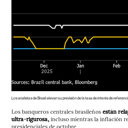
Los analistas de Brasil elevan su previsión de la tasa de interés de referenc
Los banqueros centrales brasileños
están rela
ultra-rigurosa,
incluso mientras la inflación 
presidenciales de octubre.