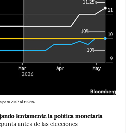
ia para 2027 al 11,25%.
jando lentamente la política monetaria
repunta antes de las elecciones