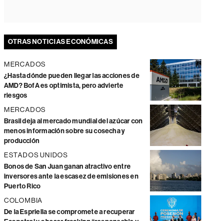
OTRAS NOTICIAS ECONÓMICAS
MERCADOS
¿Hasta dónde pueden llegar las acciones de
AMD? BofA es optimista, pero advierte
riesgos
MERCADOS
Brasil deja al mercado mundial del azúcar con
menos información sobre su cosecha y
producción
ESTADOS UNIDOS
Bonos de San Juan ganan atractivo entre
inversores ante la escasez de emisiones en
Puerto Rico
COLOMBIA
De la Espriella se compromete a recuperar