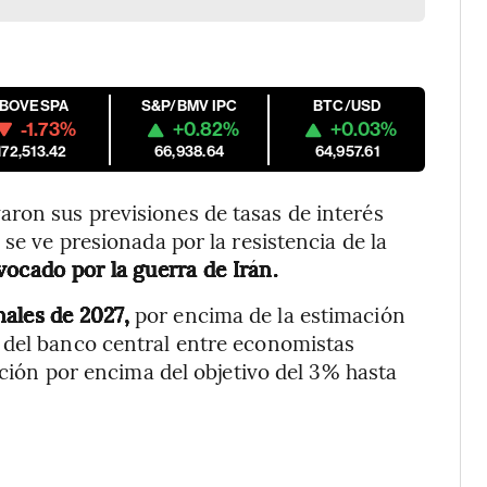
IBOVESPA
S&P/BMV IPC
BTC/USD
-1.73%
+0.82%
+0.03%
172,513.42
66,938.64
64,957.61
ron sus previsiones de tasas de interés
 se ve presionada por la resistencia de la
ocado por la guerra de Irán.
nales de 2027,
por encima de la estimación
 del banco central entre economistas
lación por encima del objetivo del 3% hasta