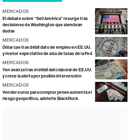
MERCADOS
El debate sobre “Sell América” resurge tras
decisiones de Washington que siembran
dudas
MERCADOS
Dólar cae tras débil dato de empleo en EE.UU.
y menor expectativa de alza de tasas de la Fed
MERCADOS
Yen avanza tras el débil dato laboral de EE.UU.
y crece la alerta por posible intervención
MERCADOS
Vender euros para comprar yenes aumenta el
riesgo geopolítico, advierte BlackRock