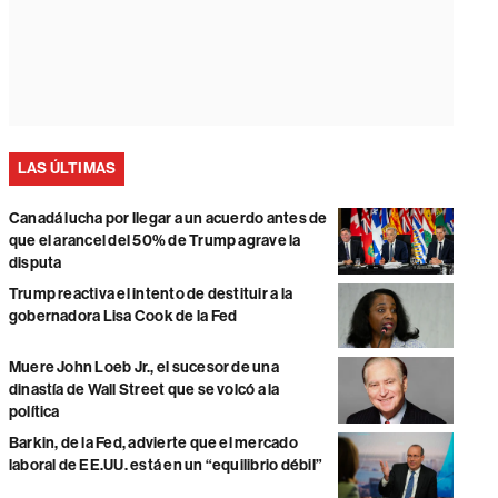
LAS ÚLTIMAS
Canadá lucha por llegar a un acuerdo antes de
que el arancel del 50% de Trump agrave la
disputa
Trump reactiva el intento de destituir a la
gobernadora Lisa Cook de la Fed
Muere John Loeb Jr., el sucesor de una
dinastía de Wall Street que se volcó a la
política
Barkin, de la Fed, advierte que el mercado
laboral de EE.UU. está en un “equilibrio débil”