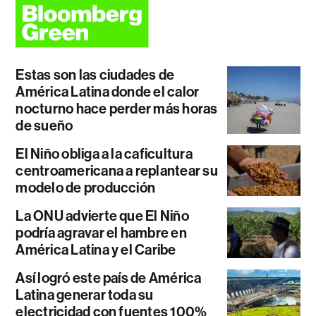
Estas son las ciudades de
América Latina donde el calor
nocturno hace perder más horas
de sueño
El Niño obliga a la caficultura
centroamericana a replantear su
modelo de producción
La ONU advierte que El Niño
podría agravar el hambre en
América Latina y el Caribe
Así logró este país de América
Latina generar toda su
electricidad con fuentes 100%