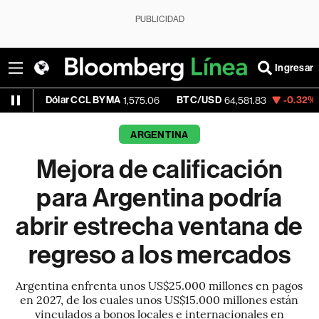
PUBLICIDAD
Ingresar
lar CCL BYMA
BTC/USD
-0.32%
ETH/USD
1,575.06
64,581.83
1
ARGENTINA
Mejora de calificación
para Argentina podría
abrir estrecha ventana de
regreso a los mercados
Argentina enfrenta unos US$25.000 millones en pagos
en 2027, de los cuales unos US$15.000 millones están
vinculados a bonos locales e internacionales en