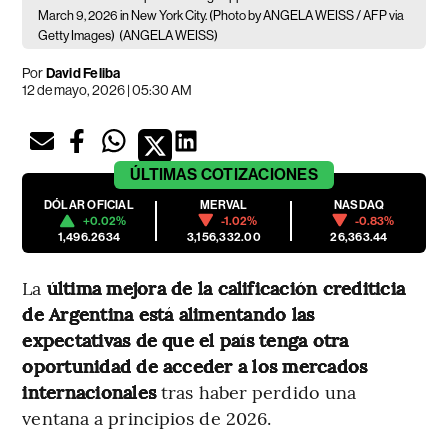
March 9, 2026 in New York City. (Photo by ANGELA WEISS / AFP via
Getty Images)
(ANGELA WEISS)
Por
David Feliba
12 de mayo, 2026 | 05:30 AM
ÚLTIMAS
COTIZACIONES
DÓLAR OFICIAL
MERVAL
NASDAQ
+0.02%
-1.02%
-0.83%
1,496.2634
3,156,332.00
26,363.44
La
última mejora de la calificación crediticia
de Argentina está alimentando las
expectativas de que el país tenga otra
oportunidad de acceder a los mercados
internacionales
tras haber perdido una
ventana a principios de 2026.