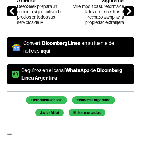
Anterior
Siguiente
DeepSeek prepara un
Milei modifica su reforma de
aumento significativo de
la ley de tierras tras el
precios en todos sus
rechazo a ampliar la
servicios de IA
propiedad extranjera
Convertí
Bloomberg Línea
en su fuente de
noticias
aquí
Seguínos en el canal
WhatsApp
de
Bloomberg
Línea Argentina
Temas de este artículo
Las noticias del día
Economía argentina
Javier Milei
En los mercados