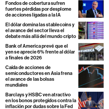
Fondos de cobertura sufren
fuertes pérdidas por desplome
de acciones ligadas a la IA
El dólar domina las stablecoins y
el avance del sector lleva el
debate más allá del mundo cripto
Bank of America prevé que el
yen se aprecie 6% frente al dólar
a finales de 2026
Caída de acciones de
semiconductores en Asia frena
el avance de las bolsas
mundiales
Barclays y HSBC ven atractivo
en los bonos protegidos contra la
inflación por dudas sobre la Fed