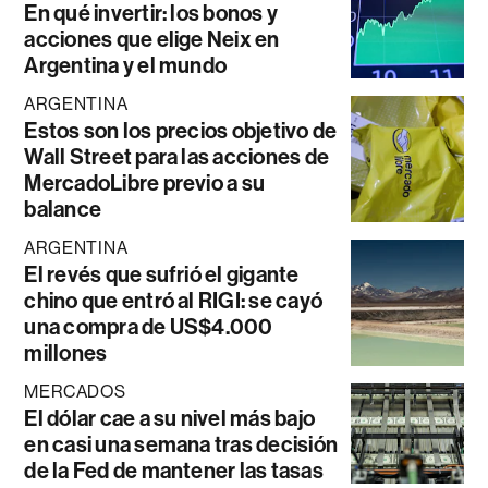
En qué invertir: los bonos y
acciones que elige Neix en
Argentina y el mundo
ARGENTINA
Estos son los precios objetivo de
Wall Street para las acciones de
MercadoLibre previo a su
balance
ARGENTINA
El revés que sufrió el gigante
chino que entró al RIGI: se cayó
una compra de US$4.000
millones
MERCADOS
El dólar cae a su nivel más bajo
en casi una semana tras decisión
de la Fed de mantener las tasas