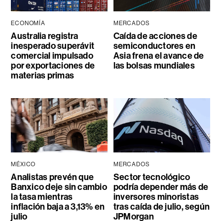
ECONOMÍA
MERCADOS
Australia registra
Caída de acciones de
inesperado superávit
semiconductores en
comercial impulsado
Asia frena el avance de
por exportaciones de
las bolsas mundiales
materias primas
MÉXICO
MERCADOS
Analistas prevén que
Sector tecnológico
Banxico deje sin cambio
podría depender más de
la tasa mientras
inversores minoristas
inflación baja a 3,13% en
tras caída de julio, según
julio
JPMorgan