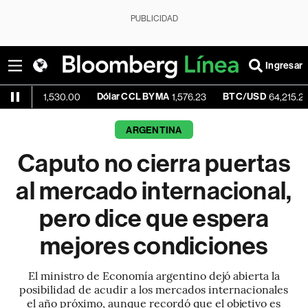
PUBLICIDAD
Ingresar
Dólar CCL BYMA
BTC/USD
-0.28
1,530.00
1,576.23
64,215.25
ARGENTINA
Caputo no cierra puertas
al mercado internacional,
pero dice que espera
mejores condiciones
El ministro de Economía argentino dejó abierta la
posibilidad de acudir a los mercados internacionales
el año próximo, aunque recordó que el objetivo es