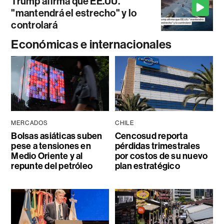
Trump afirma que EE.UU.
"mantendrá el estrecho" y lo
controlará
Económicas e internacionales
MERCADOS
CHILE
Bolsas asiáticas suben
Cencosud reporta
pese a tensiones en
pérdidas trimestrales
Medio Oriente y al
por costos de su nuevo
repunte del petróleo
plan estratégico