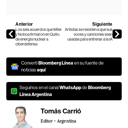
Anterior
Siguiente
Los seis acuerdos que Milei
Artistas se resisten a que sus
y Noboa firmaron en Quito:
voces y canciones sean
de energía nuclear a
usadas para entrenar a la IA
ciberdefensa
Convertí
Bloomberg Línea
en su fuente de
noticias
aquí
Seguínos en el canal
WhatsApp
de
Bloomberg
Línea Argentina
Tomás Carrió
Editor - Argentina