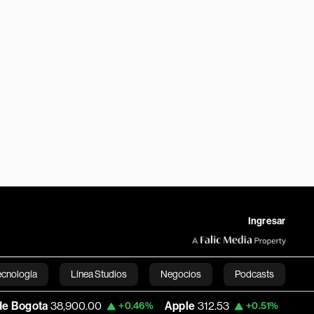
Ingresar
ecnología
Línea Studios
Negocios
Podcasts
8,900.00
Apple
312.53
USD COP
3,159.
+0.46%
+0.51%
English