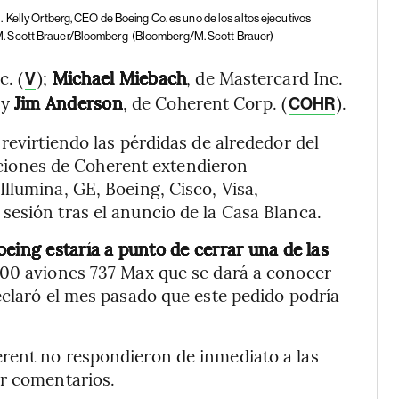
.
Kelly Ortberg, CEO de Boeing Co. es uno de los altos ejecutivos
M. Scott Brauer/Bloomberg
(Bloomberg/M. Scott Brauer)
c. (
);
Michael Miebach
, de Mastercard Inc.
V
; y
Jim Anderson
, de Coherent Corp. (
).
COHR
revirtiendo las pérdidas de alrededor del
 acciones de Coherent extendieron
llumina, GE, Boeing, Cisco, Visa,
esión tras el anuncio de la Casa Blanca.
oeing estaría a punto de cerrar una de las
500 aviones 737 Max que se dará a conocer
eclaró el mes pasado que este pedido podría
rent no respondieron de inmediato a las
er comentarios.