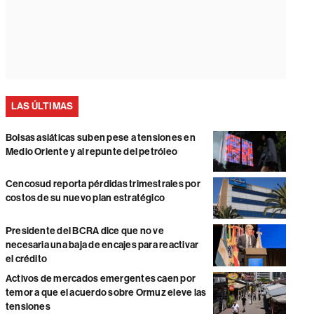
LAS ÚLTIMAS
Bolsas asiáticas suben pese a tensiones en
Medio Oriente y al repunte del petróleo
Cencosud reporta pérdidas trimestrales por
costos de su nuevo plan estratégico
Presidente del BCRA dice que no ve
necesaria una baja de encajes para reactivar
el crédito
Activos de mercados emergentes caen por
temor a que el acuerdo sobre Ormuz eleve las
tensiones