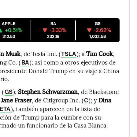
APPLE
BA
GS
+0.51%
-3.33%
-2.62%
312.53
232.19
1,032.58
on Musk
, de Tesla Inc. (
); a
Tim Cook
,
TSLA
ng Co. (
); así como a otros ejecutivos de
BA
residente Donald Trump en su viaje a China
rio.
 (
);
Stephen Schwarzman
, de Blackstone
GS
;
Jane Fraser
, de Citigroup Inc. (
); y
Dina
C
), también aparecen en la lista de
ETA
ación de Trump para la cumbre con su
ormado un funcionario de la Casa Blanca.