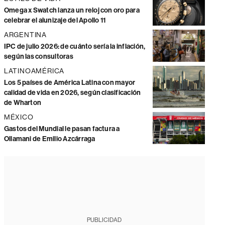
Omega x Swatch lanza un reloj con oro para
celebrar el alunizaje del Apollo 11
ARGENTINA
IPC de julio 2026: de cuánto sería la inflación,
según las consultoras
LATINOAMÉRICA
Los 5 países de América Latina con mayor
calidad de vida en 2026, según clasificación
de Wharton
MÉXICO
Gastos del Mundial le pasan factura a
Ollamani de Emilio Azcárraga
PUBLICIDAD