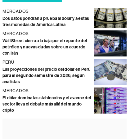
MERCADOS
Dos datos pondrán a prueba al dólar y a estas
tres monedas de América Latina
MERCADOS
Wall Street cierra a la baja por el repunte del
petróleo y nuevas dudas sobre un acuerdo
con Irán
PERÚ
Las proyecciones del precio del dólar en Perú
para el segundo semestre de 2026, según
analistas
MERCADOS
El dólar domina las stablecoins y el avance del
sector lleva el debate más allá del mundo
cripto