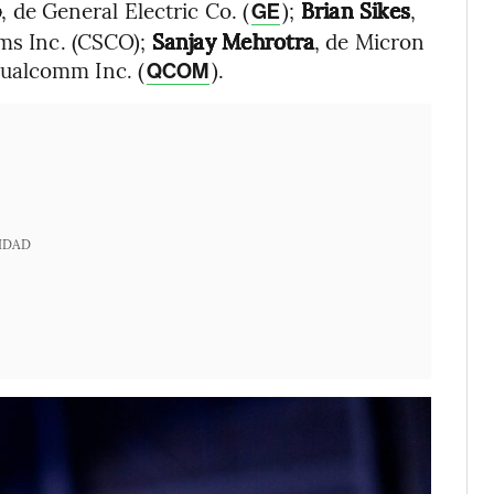
p
, de General Electric Co. (
);
Brian Sikes
,
GE
ems Inc. (CSCO);
Sanjay Mehrotra
, de Micron
Qualcomm Inc. (
).
QCOM
IDAD