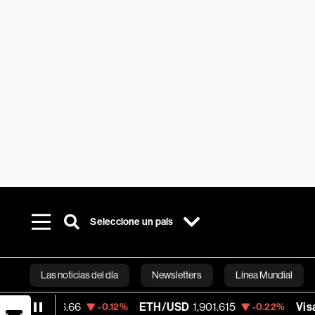
Seleccione un país
Las noticias del día
Newsletters
Línea Mundial
16.66
ETH/USD
1,901.615
Visa
370.47
-0.12%
-0.22%
Bloomberg 