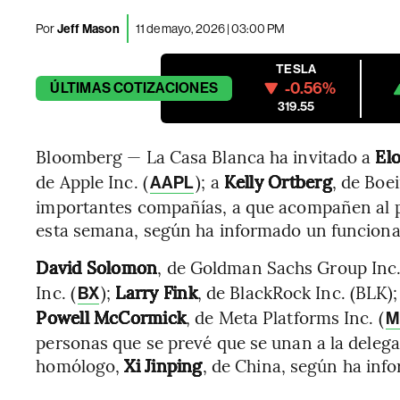
Por
Jeff Mason
11 de mayo, 2026 | 03:00 PM
TESLA
-0.56%
ÚLTIMAS
COTIZACIONES
319.55
Bloomberg — La Casa Blanca ha invitado a
El
de Apple Inc. (
); a
Kelly Ortberg
, de Boei
AAPL
importantes compañías, a que acompañen al p
esta semana, según ha informado un funciona
David Solomon
, de Goldman Sachs Group Inc.
Inc. (
);
Larry Fink
, de BlackRock Inc. (BLK)
BX
Powell McCormick
, de Meta Platforms Inc. (
M
personas que se prevé que se unan a la deleg
homólogo,
Xi Jinping
, de China, según ha inf