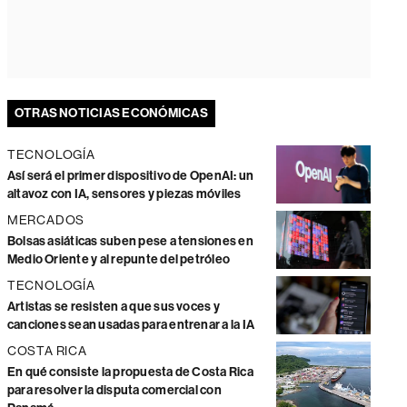
OTRAS NOTICIAS ECONÓMICAS
TECNOLOGÍA
Así será el primer dispositivo de OpenAI: un
altavoz con IA, sensores y piezas móviles
MERCADOS
Bolsas asiáticas suben pese a tensiones en
Medio Oriente y al repunte del petróleo
TECNOLOGÍA
Artistas se resisten a que sus voces y
canciones sean usadas para entrenar a la IA
COSTA RICA
En qué consiste la propuesta de Costa Rica
para resolver la disputa comercial con