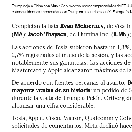
Trump viaja a China con Musk, Cook y otros líderes empresariales de EE.UU
estadounidenses acompañando a Trump en su cumbre con Xi. Fotógrafo: 
Completan la lista
Ryan McInerney
, de Visa In
(
);
Jacob Thaysen
, de Illumina Inc. (
)
MA
ILMN
Las acciones de Tesla subieron hasta un 1,3%, 
2,7% registradas al inicio de la sesión, y las
notablemente sus ganancias. Las acciones de I
Mastercard y Apple alcanzaron máximos de la s
De acuerdo con fuentes cercanas al asunto,
B
mayores ventas de su historia
: un pedido de 
durante la visita de Trump a Pekín. Ortberg d
alcanzar una cifra considerable.
Tesla, Apple, Cisco, Micron, Qualcomm y Cohe
solicitudes de comentarios. Meta declinó hac