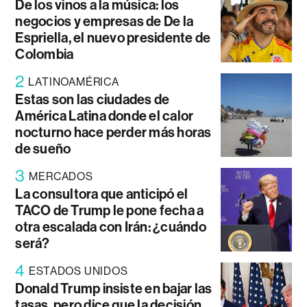
De los vinos a la música: los
negocios y empresas de De la
Espriella, el nuevo presidente de
Colombia
2
LATINOAMÉRICA
Estas son las ciudades de
América Latina donde el calor
nocturno hace perder más horas
de sueño
3
MERCADOS
La consultora que anticipó el
TACO de Trump le pone fecha a
otra escalada con Irán: ¿cuándo
será?
4
ESTADOS UNIDOS
Donald Trump insiste en bajar las
tasas, pero dice que la decisión