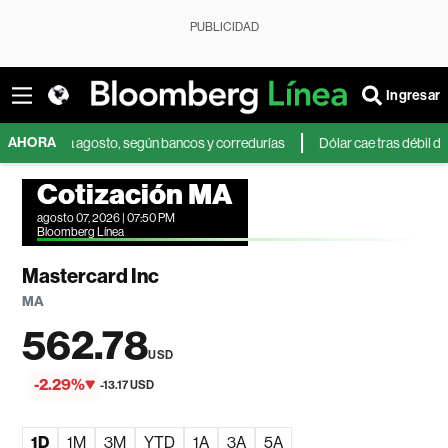
PUBLICIDAD
Ingresar
AHORA
 para agosto, según bancos y corredurías
Dólar cae tras débil dato de em
Cotización MA
agosto 07, 2026 | 07:50 PM
Bloomberg Línea
Mastercard Inc
MA
562.78
USD
-2.29%
-13.17 USD
1D
1M
3M
YTD
1A
3A
5A