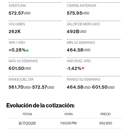
APERTURA
CIERRE ANTERIOR
572.57
575.95
USD
USD
VOLUMEN
VALOR DE MERCADO
262K
492B
USD
VAR. 1 AÑO
MÍN. 52 SEMANAS
+0.28%
464.58
USD
MÁX. 52 SEMANAS
VAR. EN EL AÑO
601.50
-1.42%
USD
RANGO DEL DÍA
RANGO 52 SEMANAS
561.70
-
572.57
464.58
-
601.50
USD
USD
USD
USD
Evolución de la cotización:
FECHA
HORA
PRECIO
8/7/2026
7:50:00 PM
562.830