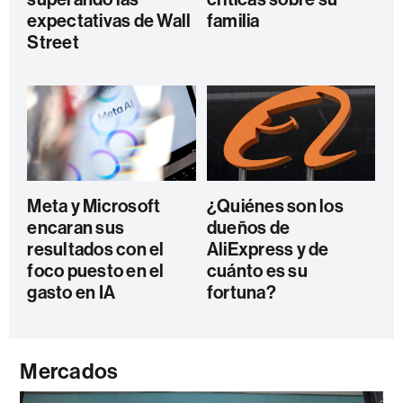
expectativas de Wall
familia
Street
Meta y Microsoft
¿Quiénes son los
encaran sus
dueños de
resultados con el
AliExpress y de
foco puesto en el
cuánto es su
gasto en IA
fortuna?
Mercados