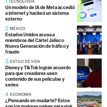
1
TECNOLOGÍA
Un modelo de IA de Meta accedió
a internet y hackeó un sistema
externo
2
MÉXICO
Estados Unidos acusa a
miembros del Cártel Jalisco
Nueva Generación de tráfico y
fraude
3
ESTILO DE VIDA
Disney y TikTok logran acuerdo
para que creadores usen
contenido de sus películas y
series
4
ECONOMÍA
¿Pensando en mudarte? Estos
son los mejores países para vivir