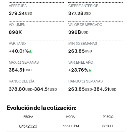
APERTURA
CIERRE ANTERIOR
379.34
377.28
USD
USD
VOLUMEN
VALOR DE MERCADO
898K
396B
USD
VAR. 1 AÑO
MÍN. 52 SEMANAS
+40.01%
263.85
USD
MÁX. 52 SEMANAS
VAR. EN EL AÑO
384.51
+23.76%
USD
RANGO DEL DÍA
RANGO 52 SEMANAS
378.80
-
384.51
263.85
-
384.51
USD
USD
USD
USD
Evolución de la cotización:
FECHA
HORA
PRECIO
8/5/2026
7:55:00 PM
381.000