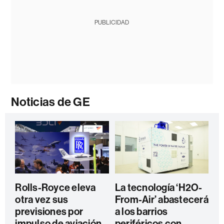
PUBLICIDAD
Noticias de GE
Rolls-Royce eleva
La tecnología ‘H2O-
otra vez sus
From-Air’ abastecerá
previsiones por
a los barrios
impulso de aviación,
periféricos con