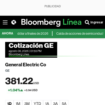
PUBLICIDAD
Ingresar
AHORA
e al dólar a finales de 2026
Caída de acciones de semiconductores en Asi
Cotización GE
agosto 05, 2026 | 07:55 PM
Bloomberg Línea
General Electric Co
GE
381.22
USD
+1.04%
+3.94 USD
1D
1M
3M
YTD
1A
3A
5A