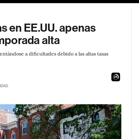
as en EE.UU. apenas
emporada alta
tándose a dificultades debido a las altas tasas
23
IDAD