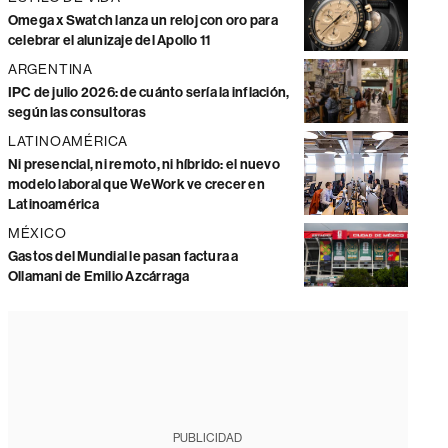
Omega x Swatch lanza un reloj con oro para
celebrar el alunizaje del Apollo 11
ARGENTINA
IPC de julio 2026: de cuánto sería la inflación,
según las consultoras
LATINOAMÉRICA
Ni presencial, ni remoto, ni híbrido: el nuevo
modelo laboral que WeWork ve crecer en
Latinoamérica
MÉXICO
Gastos del Mundial le pasan factura a
Ollamani de Emilio Azcárraga
PUBLICIDAD