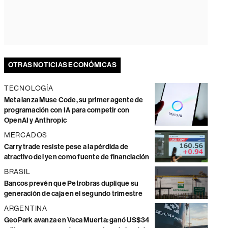
OTRAS NOTICIAS ECONÓMICAS
TECNOLOGÍA
Meta lanza Muse Code, su primer agente de
programación con IA para competir con
OpenAI y Anthropic
MERCADOS
Carry trade resiste pese a la pérdida de
atractivo del yen como fuente de financiación
BRASIL
Bancos prevén que Petrobras duplique su
generación de caja en el segundo trimestre
ARGENTINA
GeoPark avanza en Vaca Muerta: ganó US$34