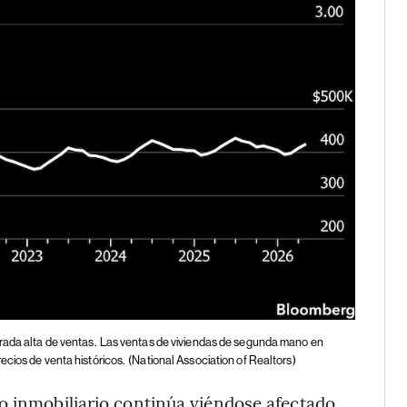
rada alta de ventas.
Las ventas de viviendas de segunda mano en
cios de venta históricos.
(National Association of Realtors)
o inmobiliario continúa viéndose afectado