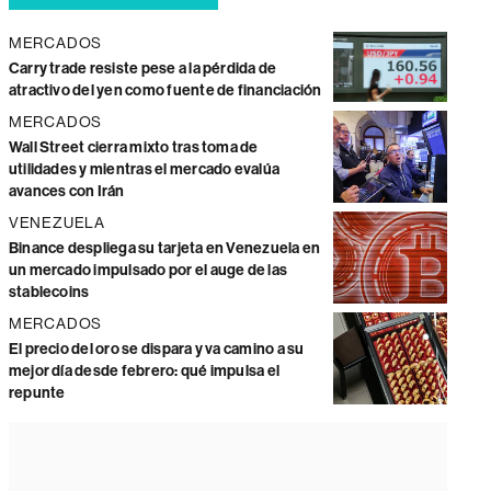
MERCADOS
Carry trade resiste pese a la pérdida de
atractivo del yen como fuente de financiación
MERCADOS
Wall Street cierra mixto tras toma de
utilidades y mientras el mercado evalúa
avances con Irán
VENEZUELA
Binance despliega su tarjeta en Venezuela en
un mercado impulsado por el auge de las
stablecoins
MERCADOS
El precio del oro se dispara y va camino a su
mejor día desde febrero: qué impulsa el
repunte