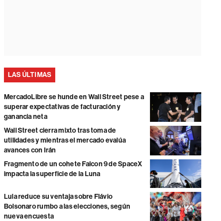
LAS ÚLTIMAS
MercadoLibre se hunde en Wall Street pese a
superar expectativas de facturación y
ganancia neta
Wall Street cierra mixto tras toma de
utilidades y mientras el mercado evalúa
avances con Irán
Fragmento de un cohete Falcon 9 de SpaceX
impacta la superficie de la Luna
Lula reduce su ventaja sobre Flávio
Bolsonaro rumbo a las elecciones, según
nueva encuesta