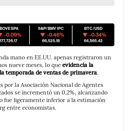
IBOVESPA
S&P/BMV IPC
BTC/USD
-0.09%
-0.46%
-0.34%
177,726.17
66,525.18
64,565.42
unda mano en EE.UU. apenas registraron un
imos nueve meses, lo que
evidencia la
e la temporada de ventas de primavera
.
s por la Asociación Nacional de Agentes
izados se incrementó un 0,2%, alcanzando
o fue ligeramente inferior a la estimación
rg entre economistas.