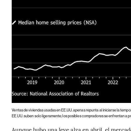
Ventas de viviendas usadas en EE.UU. apenas repunta al iniciarse la tempo
EE.UU. suben solo ligeramente; los posibles compradores se enfrentan a pre
Aunque hubo una leve alza en abril, el mercad