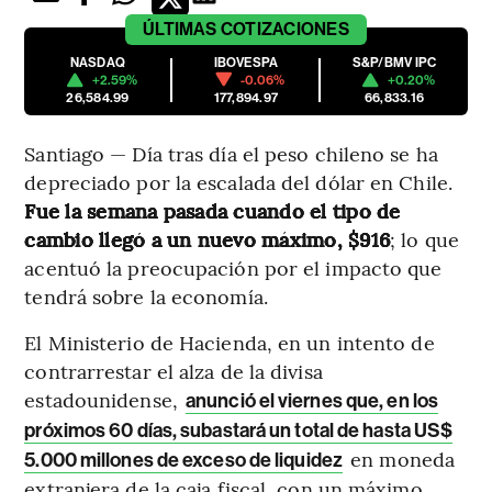
ÚLTIMAS
COTIZACIONES
NASDAQ
IBOVESPA
S&P/BMV IPC
+2.59%
-0.06%
+0.20%
26,584.99
177,894.97
66,833.16
Santiago — Día tras día el peso chileno se ha
depreciado por la escalada del dólar en Chile.
Fue la semana pasada cuando el tipo de
cambio llegó a un nuevo máximo, $916
; lo que
acentuó la preocupación por el impacto que
tendrá sobre la economía.
El Ministerio de Hacienda, en un intento de
contrarrestar el alza de la divisa
estadounidense,
anunció el viernes que, en los
próximos 60 días, subastará un total de hasta US$
en moneda
5.000 millones de exceso de liquidez
extranjera de la caja fiscal, con un máximo