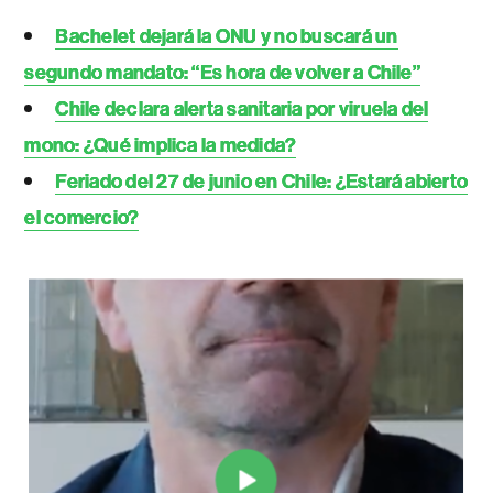
Bachelet dejará la ONU y no buscará un
segundo mandato: “Es hora de volver a Chile”
Chile declara alerta sanitaria por viruela del
mono: ¿Qué implica la medida?
Feriado del 27 de junio en Chile: ¿Estará abierto
el comercio?