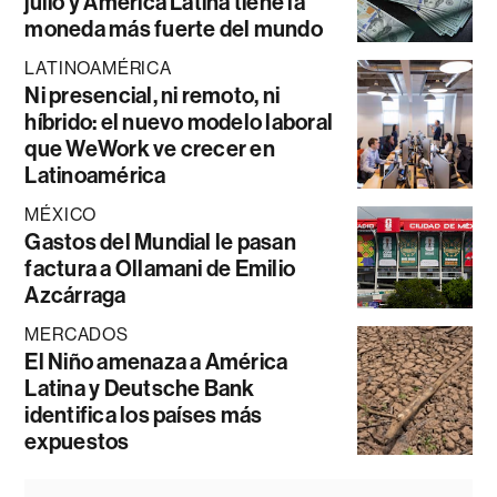
julio y América Latina tiene la
moneda más fuerte del mundo
LATINOAMÉRICA
Ni presencial, ni remoto, ni
híbrido: el nuevo modelo laboral
que WeWork ve crecer en
Latinoamérica
MÉXICO
Gastos del Mundial le pasan
factura a Ollamani de Emilio
Azcárraga
MERCADOS
El Niño amenaza a América
Latina y Deutsche Bank
identifica los países más
expuestos