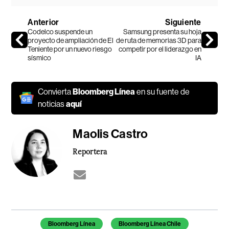
Anterior
Siguiente
Codelco suspende un
Samsung presenta su hoja
proyecto de ampliación de El
de ruta de memorias 3D para
Teniente por un nuevo riesgo
competir por el liderazgo en
sísmico
IA
Convierta
Bloomberg Línea
en su fuente de
noticias
aquí
Maolis Castro
Reportera
Temas de este artículo
Bloomberg Línea
Bloomberg Línea Chile