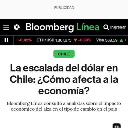
PUBLICIDAD
Ingresar
.42%
ETH/USD
-0.39%
Visa
+1.07%
Merca
1,867.975
369.59
CHILE
La escalada del dólar en
Chile: ¿Cómo afecta a la
economía?
Bloomberg Línea consultó a analistas sobre el impacto
económico del alza en el tipo de cambio en el país
21