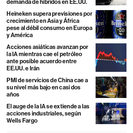
demanda de híbridos en EE.UU.
Heineken supera previsiones por
crecimiento en Asia y África
pese al débil consumo en Europa
y América
Acciones asiáticas avanzan por
la IA mientras cae el petróleo
ante posible acuerdo entre
EE.UU. e Irán
PMI de servicios de China cae a
su nivel más bajo en casi dos
años
El auge de la IA se extiende a las
acciones industriales, según
Wells Fargo