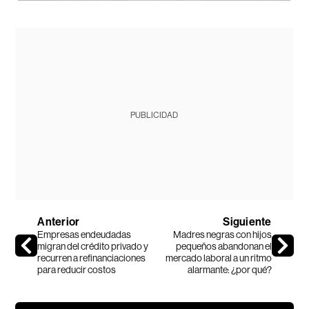
PUBLICIDAD
Anterior
Siguiente
Empresas endeudadas
Madres negras con hijos
migran del crédito privado y
pequeños abandonan el
recurren a refinanciaciones
mercado laboral a un ritmo
para reducir costos
alarmante: ¿por qué?