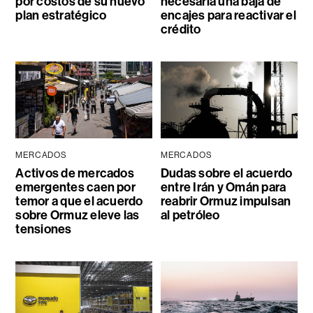
por costos de su nuevo
necesaria una baja de
plan estratégico
encajes para reactivar el
crédito
MERCADOS
MERCADOS
Activos de mercados
Dudas sobre el acuerdo
emergentes caen por
entre Irán y Omán para
temor a que el acuerdo
reabrir Ormuz impulsan
sobre Ormuz eleve las
al petróleo
tensiones