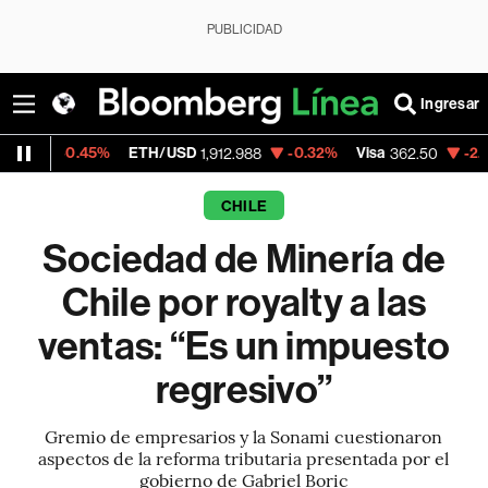
PUBLICIDAD
Ingresar
5%
ETH/USD
-0.32%
Visa
-2.15%
Mercado
1,912.988
362.50
CHILE
Sociedad de Minería de
Chile por royalty a las
ventas: “Es un impuesto
regresivo”
Gremio de empresarios y la Sonami cuestionaron
aspectos de la reforma tributaria presentada por el
gobierno de Gabriel Boric