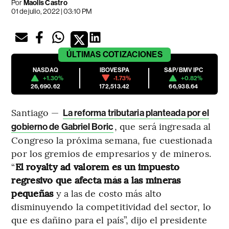
Por
Maolis Castro
01 de julio, 2022 | 03:10 PM
ÚLTIMAS
COTIZACIONES
NASDAQ
IBOVESPA
S&P/BMV IPC
+1.30%
-1.73%
+0.82%
26,690.62
172,513.42
66,938.64
Santiago —
La reforma tributaria planteada por el
, que será ingresada al
gobierno de Gabriel Boric
Congreso la próxima semana, fue cuestionada
por los gremios de empresarios y de mineros.
“
El royalty ad valorem es un impuesto
regresivo que afecta más a las mineras
pequeñas
y a las de costo más alto
disminuyendo la competitividad del sector, lo
que es dañino para el país”, dijo el presidente