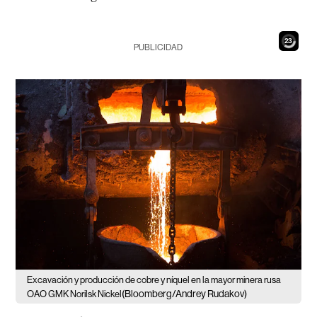
21
PUBLICIDAD
Excavación y producción de cobre y níquel en la mayor minera rusa
(Bloomberg/Andrey Rudakov)
OAO GMK Norilsk Nickel