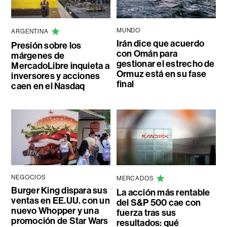
MUNDO
ARGENTINA
Irán dice que acuerdo
Presión sobre los
con Omán para
márgenes de
gestionar el estrecho de
MercadoLibre inquieta a
Ormuz está en su fase
inversores y acciones
final
caen en el Nasdaq
NEGOCIOS
MERCADOS
Burger King dispara sus
La acción más rentable
ventas en EE.UU. con un
del S&P 500 cae con
nuevo Whopper y una
fuerza tras sus
promoción de Star Wars
resultados: qué