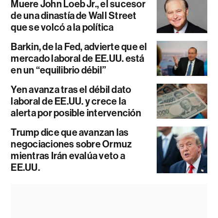
Muere John Loeb Jr., el sucesor
de una dinastía de Wall Street
que se volcó a la política
Barkin, de la Fed, advierte que el
mercado laboral de EE.UU. está
en un “equilibrio débil”
Yen avanza tras el débil dato
laboral de EE.UU. y crece la
alerta por posible intervención
Trump dice que avanzan las
negociaciones sobre Ormuz
mientras Irán evalúa veto a
EE.UU.