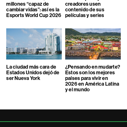
millones “capaz de
creadores usen
cambiar vidas”: así es la
contenido de sus
Esports World Cup 2026
películas y series
La ciudad más cara de
¿Pensando en mudarte?
Estados Unidos dejó de
Estos son los mejores
ser Nueva York
países para vivir en
2026 en América Latina
y el mundo