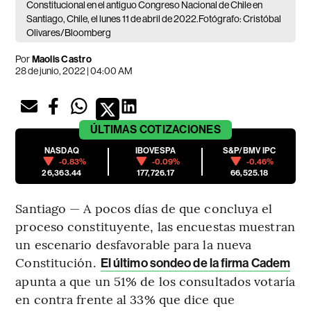
Constitucional en el antiguo Congreso Nacional de Chile en
Santiago, Chile, el lunes 11 de abril de 2022.Fotógrafo: Cristóbal
Olivares/Bloomberg
Por
Maolis Castro
28 de junio, 2022 | 04:00 AM
ÚLTIMAS
COTIZACIONES
NASDAQ
IBOVESPA
S&P/BMV IPC
-0.83%
-0.09%
-0.46%
26,363.44
177,726.17
66,525.18
Santiago — A pocos días de que concluya el
proceso constituyente, las encuestas muestran
un escenario desfavorable para la nueva
Constitución.
El último sondeo de la firma Cadem
apunta a que un 51% de los consultados votaría
en contra frente al 33% que dice que