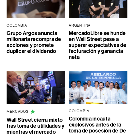
COLOMBIA
ARGENTINA
Grupo Argos anuncia
MercadoLibre se hunde
millonaria recompra de
en Wall Street pese a
acciones y promete
superar expectativas de
duplicar el dividendo
facturación y ganancia
neta
COLOMBIA
MERCADOS
Colombia incauta
Wall Street cierra mixto
explosivos antes de la
tras toma de utilidades y
toma de posesión de De
mientras el mercado