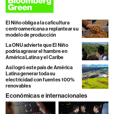
El Niño obliga a la caficultura
centroamericana a replantear su
modelo de producción
La ONU advierte que El Niño
podría agravar el hambre en
América Latina y el Caribe
Así logró este país de América
Latina generar toda su
electricidad con fuentes 100%
renovables
Económicas e internacionales