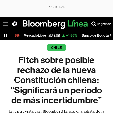
PUBLICIDAD
Ingresar
MercadoLibre
+1.85%
Banco de Bogota
-
1,924.95
38,720.00
CHILE
Fitch sobre posible
rechazo de la nueva
Constitución chilena:
“Significará un periodo
de más incertidumbre”
En entrevista con Bloomberg Línea, el analista de la