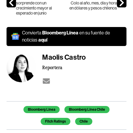
sorprende con un
Colo al año, mes, día y hora
crecimiento mayor al
en dólares y pesos chilenos
esperado en junio
Convierta
Bloomberg Línea
en su fuente de
noticias
aquí
Maolis Castro
Reportera
Temas de este artículo
Bloomberg Línea
Bloomberg Línea Chile
Fitch Ratings
Chile