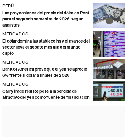
PERÚ
Las proyecciones del precio del dólar en Perú
para el segundo semestre de 2026, según
analistas
MERCADOS
El dólar domina las stablecoins y el avance del
sector lleva el debate más allá del mundo
cripto
MERCADOS
Bank of America prevé que el yen se aprecie
6% frente al dólar a finales de 2026
MERCADOS
Carry trade resiste pese a la pérdida de
atractivo del yen como fuente de financiación