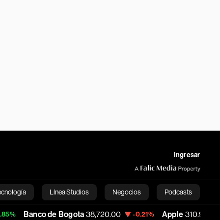
Ingresar
ecnología
Línea Studios
Negocios
Podcasts
co de Bogota
38,720.00
Apple
310.94
U
-0.21%
+0.55%
English