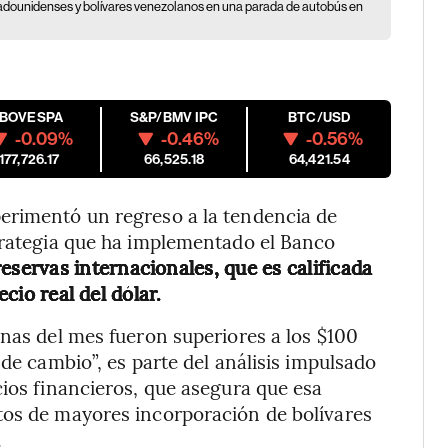
stadounidenses y bolívares venezolanos en una parada de autobús en
IBOVESPA
S&P/BMV IPC
BTC/USD
-0.09%
-0.46%
-0.56%
177,726.17
66,525.18
64,421.54
erimentó un regreso a la tendencia de
strategia que ha implementado el Banco
reservas internacionales, que es calificada
ecio real del dólar.
anas del mes fueron superiores a los $100
 de cambio”, es parte del análisis impulsado
cios financieros, que asegura que esa
tos de mayores incorporación de bolívares
.