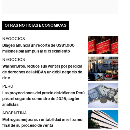
OTRAS NOTICIAS ECONÓMICAS
NEGOCIOS
Diageo anuncia un recorte de US$1.000
millones para impulsar el crecimiento
NEGOCIOS
Warner Bros. reduce sus ventas por pérdida
de derechos de la NBA y un débil negocio de
cine
PERÚ
Las proyecciones del precio del dólar en Perú
para el segundo semestre de 2026, según
analistas
ARGENTINA
Metrogas mejora su rentabilidad en el tramo
final de su proceso de venta