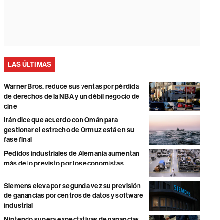
LAS ÚLTIMAS
Warner Bros. reduce sus ventas por pérdida
de derechos de la NBA y un débil negocio de
cine
Irán dice que acuerdo con Omán para
gestionar el estrecho de Ormuz está en su
fase final
Pedidos industriales de Alemania aumentan
más de lo previsto por los economistas
Siemens eleva por segunda vez su previsión
de ganancias por centros de datos y software
industrial
Nintendo supera expectativas de ganancias