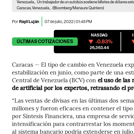
Venezuela, .
Un trabajador de un autobús sostiene billetes de dólares e
Caracas, Venezuela, .
(Bloomberg/Manaure Quintero)
Por
Raylí Luján
07 de julio, 2022 | 01:48 PM
NASDAQ
-0.83%
ÚLTIMAS
COTIZACIONES
26,363.44
Caracas — El tipo de cambio en Venezuela exp
estabilización en junio, como parte de una e
Central de Venezuela (BCV) con
el uso de las 
de artificial por los expertos, retrasando el pr
“Las ventas de divisas en las últimas dos sem
millones y fueron eficaces en contener el tipo
por Síntesis Financiera, una empresa de servi
intensificación para contrarrestar los momen
al sistema bancario podría extenderse en julio