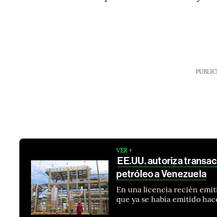
PUBLIC
VER +
EE.UU. autoriza transac
petróleo a Venezuela
En una licencia recién emit
que ya se había emitido hace