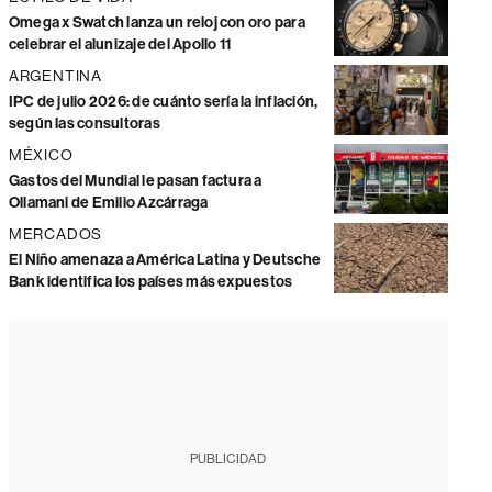
Omega x Swatch lanza un reloj con oro para
celebrar el alunizaje del Apollo 11
ARGENTINA
IPC de julio 2026: de cuánto sería la inflación,
según las consultoras
MÉXICO
Gastos del Mundial le pasan factura a
Ollamani de Emilio Azcárraga
MERCADOS
El Niño amenaza a América Latina y Deutsche
Bank identifica los países más expuestos
PUBLICIDAD