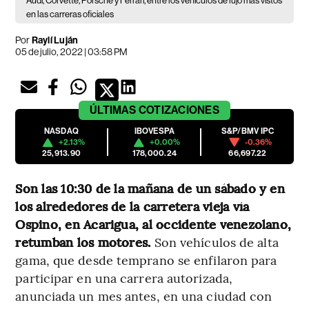
Audi, Corvette, Porsche y Ferrari, entre los vehículos de lujo más vistos
en las carreras oficiales
Por
Raylí Luján
05 de julio, 2022 | 03:58 PM
ÚLTIMAS
COTIZACIONES
NASDAQ
IBOVESPA
S&P/BMV IPC
+2.13%
+0.00%
-0.36%
25,913.90
178,000.24
66,697.22
Son las 10:30 de la mañana de un sábado y en
los alrededores de la carretera vieja vía
Ospino, en Acarigua, al occidente venezolano,
retumban los motores.
Son vehículos de alta
gama, que desde temprano se enfilaron para
participar en una carrera autorizada,
anunciada un mes antes, en una ciudad con