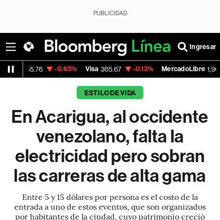
PUBLICIDAD
Ingresar
-0.63%
Visa
-0.13%
MercadoLibre
+1.11%
B
365.67
1,900.47
ESTILO DE VIDA
En Acarigua, al occidente
venezolano, falta la
electricidad pero sobran
las carreras de alta gama
Entre 5 y 15 dólares por persona es el costo de la
entrada a uno de estos eventos, que son organizados
por habitantes de la ciudad, cuyo patrimonio creció