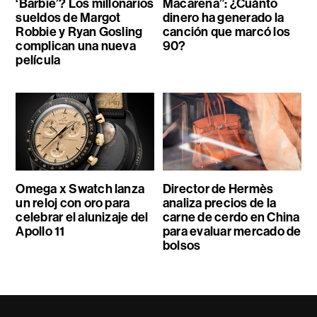
‘Barbie’? Los millonarios
Macarena”: ¿Cuánto
sueldos de Margot
dinero ha generado la
Robbie y Ryan Gosling
canción que marcó los
complican una nueva
90?
película
Omega x Swatch lanza
Director de Hermès
un reloj con oro para
analiza precios de la
celebrar el alunizaje del
carne de cerdo en China
Apollo 11
para evaluar mercado de
bolsos