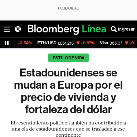
PUBLICIDAD
Ingresar
ETH/USD
-0.87%
Visa
-0.13%
MercadoLi
1,851.213
365.67
ESTILO DE VIDA
Estadounidenses se
mudan a Europa por el
precio de vivienda y
fortaleza del dólar
El resentimiento político también ha contribuido a
una ola de estadounidenses que se trasladan a ese
continente