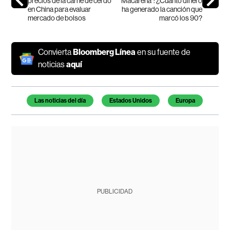
precios de la carne de cerdo
Macarena”: ¿Cuánto dinero
en China para evaluar
ha generado la canción que
mercado de bolsos
marcó los 90?
Convierta
Bloomberg Línea
en su fuente de
noticias
aquí
Temas de este artículo
Las noticias del día
Estados Unidos
Europa
PUBLICIDAD