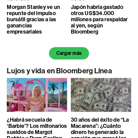
Morgan Stanley ve un
Japón habría gastado
repunte del impulso
otros US$34.000
bursátil gracias a las
millones para respaldar
ganancias
al yen, según
empresariales
Bloomberg
Cargar más
Lujos y vida en Bloomberg Línea
¿Habrá secuela de
30 años del éxito de “La
‘Barbie’? Los millonarios
Macarena”: ¿Cuánto
sueldos de Margot
dinero ha generado la