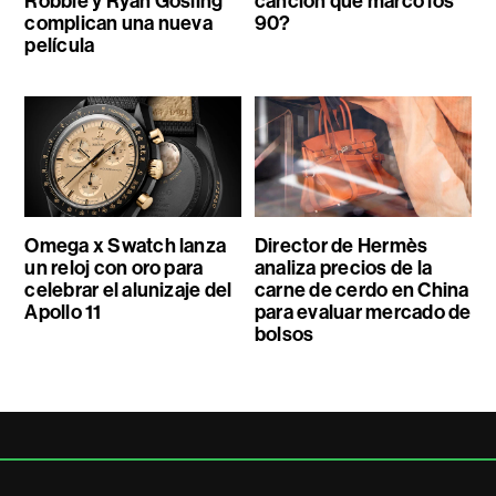
Robbie y Ryan Gosling
canción que marcó los
complican una nueva
90?
película
Omega x Swatch lanza
Director de Hermès
un reloj con oro para
analiza precios de la
celebrar el alunizaje del
carne de cerdo en China
Apollo 11
para evaluar mercado de
bolsos