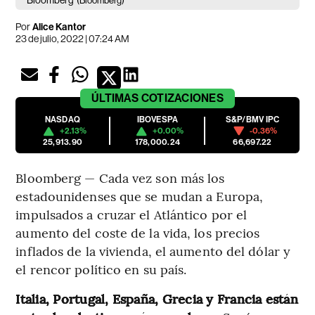
Bloomberg
(Bloomberg)
Por
Alice Kantor
23 de julio, 2022 | 07:24 AM
ÚLTIMAS
COTIZACIONES
NASDAQ
IBOVESPA
S&P/BMV IPC
+2.13%
+0.00%
-0.36%
25,913.90
178,000.24
66,697.22
Bloomberg — Cada vez son más los
estadounidenses que se mudan a Europa,
impulsados a cruzar el Atlántico por el
aumento del coste de la vida, los precios
inflados de la vivienda, el aumento del dólar y
el rencor político en su país.
Italia, Portugal, España, Grecia y Francia están