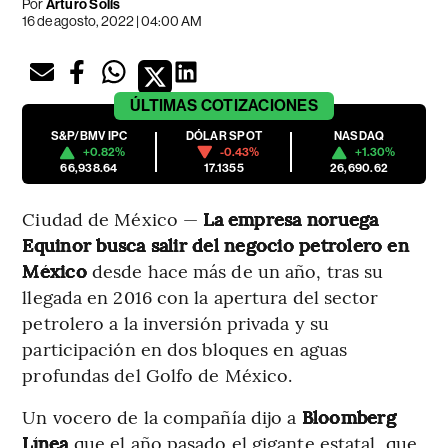
Por
Arturo Solís
16 de agosto, 2022 | 04:00 AM
ÚLTIMAS
COTIZACIONES
S&P/BMV IPC
DÓLAR SPOT
NASDAQ
+0.82%
-0.43%
+1.30%
66,938.64
17.1355
26,690.62
Ciudad de México —
La empresa noruega
Equinor busca salir del negocio petrolero en
México
desde hace más de un año, tras su
llegada en 2016 con la apertura del sector
petrolero a la inversión privada y su
participación en dos bloques en aguas
profundas del Golfo de México.
Un vocero de la compañía dijo a
Bloomberg
Línea
que el año pasado el gigante estatal, que