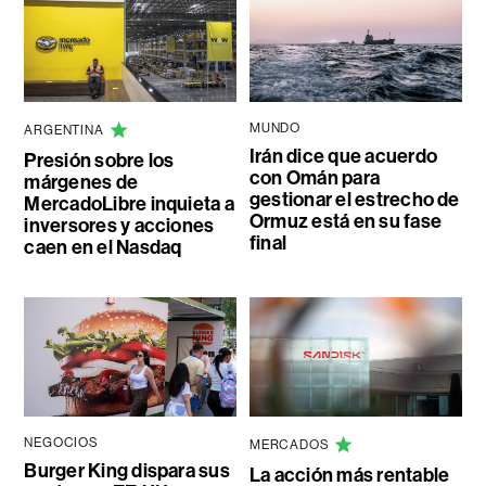
MUNDO
ARGENTINA
Irán dice que acuerdo
Presión sobre los
con Omán para
márgenes de
gestionar el estrecho de
MercadoLibre inquieta a
Ormuz está en su fase
inversores y acciones
final
caen en el Nasdaq
NEGOCIOS
MERCADOS
Burger King dispara sus
La acción más rentable