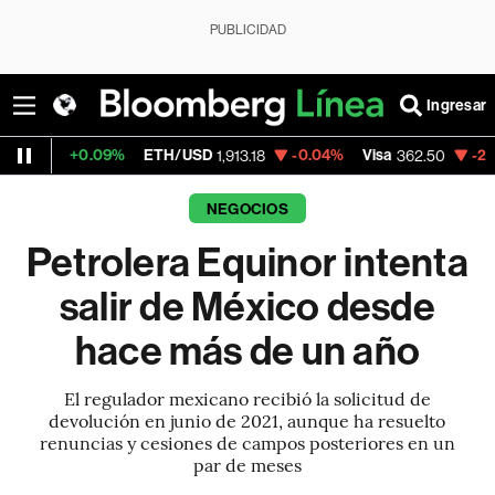
PUBLICIDAD
Ingresar
9%
ETH/USD
-0.04%
Visa
-2.15%
MercadoL
1,913.18
362.50
NEGOCIOS
Petrolera Equinor intenta
salir de México desde
hace más de un año
El regulador mexicano recibió la solicitud de
devolución en junio de 2021, aunque ha resuelto
renuncias y cesiones de campos posteriores en un
par de meses