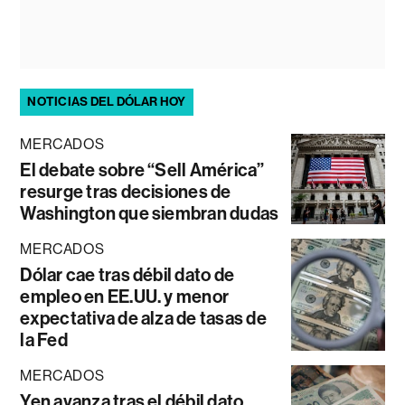
NOTICIAS DEL DÓLAR HOY
MERCADOS
El debate sobre “Sell América”
resurge tras decisiones de
Washington que siembran dudas
MERCADOS
Dólar cae tras débil dato de
empleo en EE.UU. y menor
expectativa de alza de tasas de
la Fed
MERCADOS
Yen avanza tras el débil dato