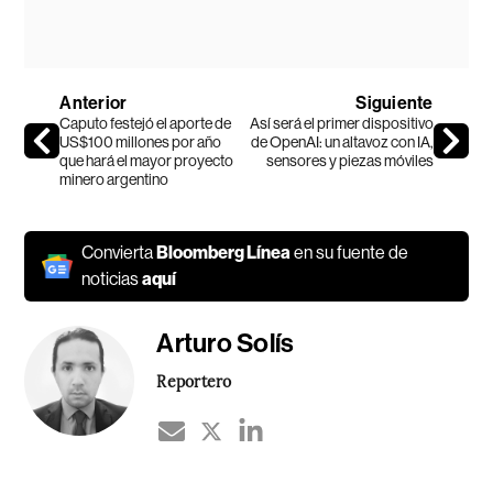
Anterior
Siguiente
Caputo festejó el aporte de
Así será el primer dispositivo
US$100 millones por año
de OpenAI: un altavoz con IA,
que hará el mayor proyecto
sensores y piezas móviles
minero argentino
Convierta
Bloomberg Línea
en su fuente de
noticias
aquí
Arturo Solís
Reportero