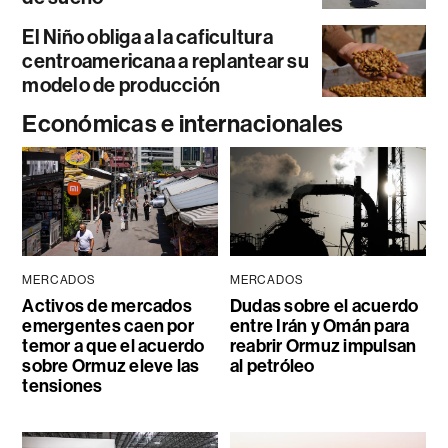
El Niño obliga a la caficultura
centroamericana a replantear su
modelo de producción
Económicas e internacionales
MERCADOS
MERCADOS
Activos de mercados
Dudas sobre el acuerdo
emergentes caen por
entre Irán y Omán para
temor a que el acuerdo
reabrir Ormuz impulsan
sobre Ormuz eleve las
al petróleo
tensiones