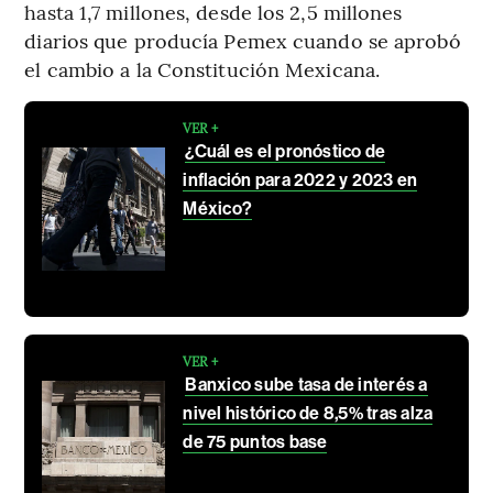
hasta 1,7 millones, desde los 2,5 millones
diarios que producía Pemex cuando se aprobó
el cambio a la Constitución Mexicana.
VER +
¿Cuál es el pronóstico de
inflación para 2022 y 2023 en
México?
VER +
Banxico sube tasa de interés a
nivel histórico de 8,5% tras alza
de 75 puntos base