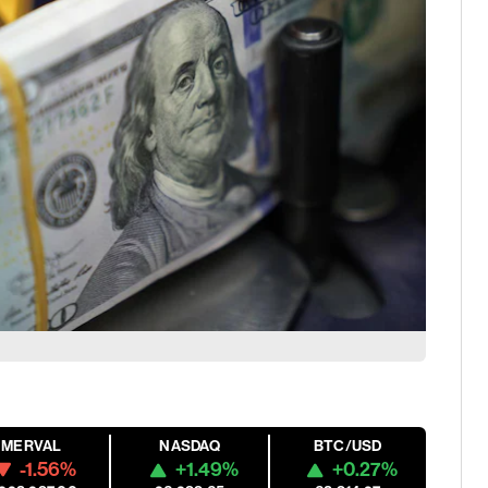
MERVAL
NASDAQ
BTC/USD
-1.56%
+1.49%
+0.27%