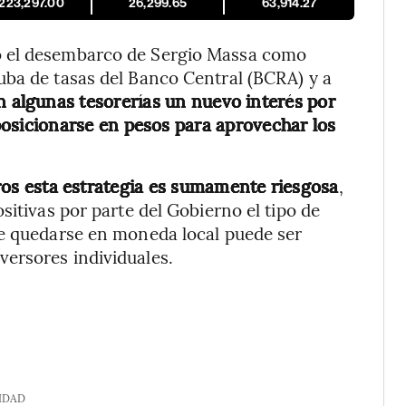
,223,297.00
26,299.65
63,914.27
ó el desembarco de Sergio Massa como
uba de tasas del Banco Central (BCRA) y a
n algunas tesorerías un nuevo interés por
posicionarse en pesos para aprovechar los
ros esta estrategia es sumamente riesgosa
,
sitivas por parte del Gobierno el tipo de
de quedarse en moneda local puede ser
ersores individuales.
IDAD