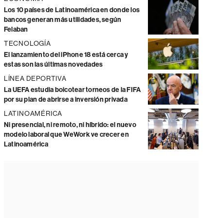
Los 10 países de Latinoamérica en donde los
bancos generan más utilidades, según
Felaban
TECNOLOGÍA
El lanzamiento del iPhone 18 está cerca y
estas son las últimas novedades
LÍNEA DEPORTIVA
La UEFA estudia boicotear torneos de la FIFA
por su plan de abrirse a inversión privada
LATINOAMÉRICA
Ni presencial, ni remoto, ni híbrido: el nuevo
modelo laboral que WeWork ve crecer en
Latinoamérica