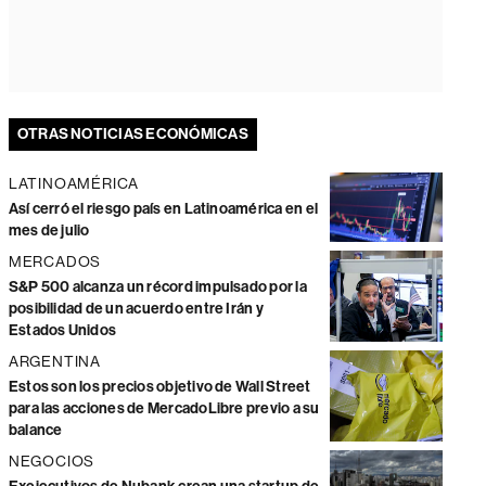
OTRAS NOTICIAS ECONÓMICAS
LATINOAMÉRICA
Así cerró el riesgo país en Latinoamérica en el
mes de julio
MERCADOS
S&P 500 alcanza un récord impulsado por la
posibilidad de un acuerdo entre Irán y
Estados Unidos
ARGENTINA
Estos son los precios objetivo de Wall Street
para las acciones de MercadoLibre previo a su
balance
NEGOCIOS