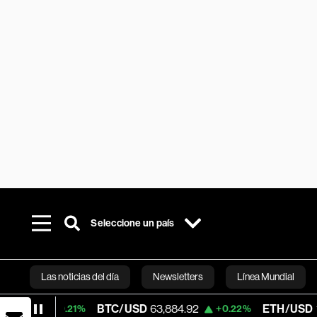
Seleccione un país
Las noticias del día
Newsletters
Línea Mundial
BTC/USD
63,884.92
ETH/USD
1,867.995
0.21%
+0.22%
Bloomberg 