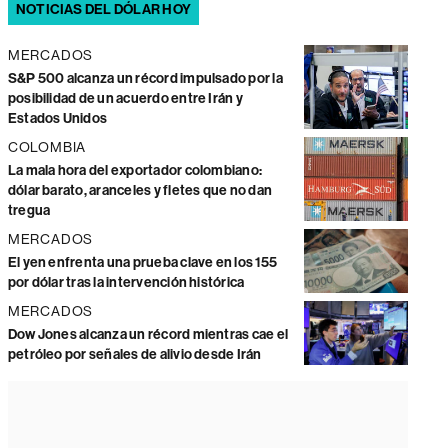
NOTICIAS DEL DÓLAR HOY
MERCADOS
S&P 500 alcanza un récord impulsado por la
posibilidad de un acuerdo entre Irán y
Estados Unidos
COLOMBIA
La mala hora del exportador colombiano:
dólar barato, aranceles y fletes que no dan
tregua
MERCADOS
El yen enfrenta una prueba clave en los 155
por dólar tras la intervención histórica
MERCADOS
Dow Jones alcanza un récord mientras cae el
petróleo por señales de alivio desde Irán