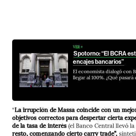
VER +
Spotorno: “El BCRA est
encajes bancarios”
El economista dialogó con B
llegar al 100%. ¿Qué pasará
“
La irrupción de Massa coincide con un mejor
objetivos correctos para despertar cierta expe
de la tasa de interés
(el Banco Central llevó la
resto, comenzando cierto carry trade”,
sintet