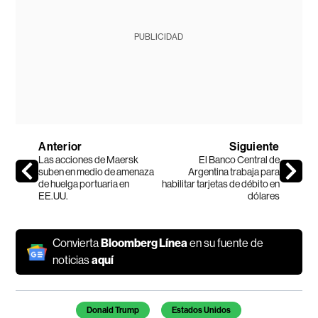
PUBLICIDAD
Anterior
Siguiente
Las acciones de Maersk
El Banco Central de
suben en medio de amenaza
Argentina trabaja para
de huelga portuaria en
habilitar tarjetas de débito en
EE.UU.
dólares
Convierta
Bloomberg Línea
en su fuente de
noticias
aquí
Temas de este artículo
Donald Trump
Estados Unidos