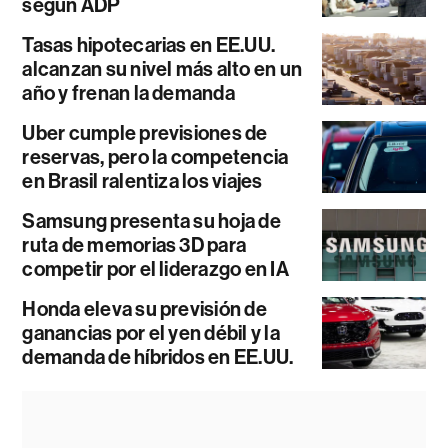
según ADP
Tasas hipotecarias en EE.UU.
alcanzan su nivel más alto en un
año y frenan la demanda
Uber cumple previsiones de
reservas, pero la competencia
en Brasil ralentiza los viajes
Samsung presenta su hoja de
ruta de memorias 3D para
competir por el liderazgo en IA
Honda eleva su previsión de
ganancias por el yen débil y la
demanda de híbridos en EE.UU.