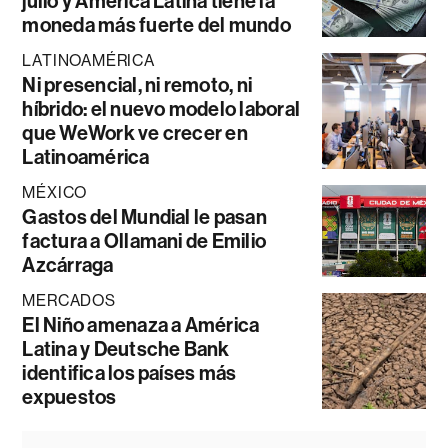
julio y América Latina tiene la
moneda más fuerte del mundo
LATINOAMÉRICA
Ni presencial, ni remoto, ni
híbrido: el nuevo modelo laboral
que WeWork ve crecer en
Latinoamérica
MÉXICO
Gastos del Mundial le pasan
factura a Ollamani de Emilio
Azcárraga
MERCADOS
El Niño amenaza a América
Latina y Deutsche Bank
identifica los países más
expuestos