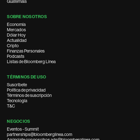
Guatemala
SOBRE NOSOTROS
Economía
Mercados
Dólar Hoy
Actualidad
Cripto
Finanzas Personales
Podcasts
Listas de Bloomberg Línea
TÉRMINOS DE USO
Suscríbete
Política de privacidad
Términos de suscripción
Tecnología
T&C
NEGOCIOS
Eventos - Summit
partnerships@bloomberglinea.com
Anúnciate con nosotros ads@bloomberglinea.com