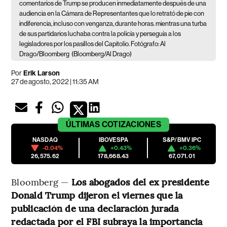
comentarios de Trump se producen inmediatamente después de una
audiencia en la Cámara de Representantes que lo retrató de pie con
indiferencia, incluso con venganza, durante horas. mientras una turba
de sus partidarios luchaba contra la policía y perseguía a los
legisladores por los pasillos del Capitolio. Fotógrafo: Al
Drago/Bloomberg
(Bloomberg/Al Drago)
Por
Erik Larson
27 de agosto, 2022 | 11:35 AM
ÚLTIMAS
COTIZACIONES
NASDAQ
IBOVESPA
S&P/BMV IPC
-0.04%
+0.43%
+0.36%
26,575.62
178,668.43
67,071.01
Bloomberg —
Los abogados del ex presidente
Donald Trump dijeron el viernes que la
publicación de una declaración jurada
redactada por el FBI subraya la importancia