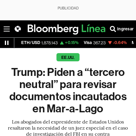
PUBLICIDAD
Ingresar
H/USD
+0.15%
Visa
-0.64%
MercadoLibre
1,878.143
367.23
1,
EE.UU.
Trump: Piden a “tercero
neutral” para revisar
documentos incautados
en Mar-a-Lago
Los abogados del expresidente de Estados Unidos
resaltaron la necesidad de un juez especial en el caso
de investigación del FBI en su contra