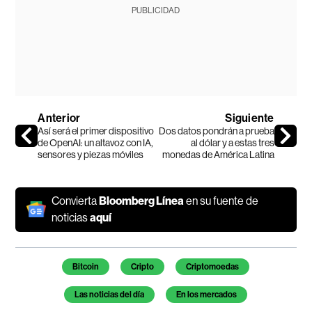
PUBLICIDAD
Anterior
Siguiente
Así será el primer dispositivo
Dos datos pondrán a prueba
de OpenAI: un altavoz con IA,
al dólar y a estas tres
sensores y piezas móviles
monedas de América Latina
Convierta
Bloomberg Línea
en su fuente de
noticias
aquí
Temas de este artículo
Bitcoin
Cripto
Criptomoedas
Las noticias del día
En los mercados