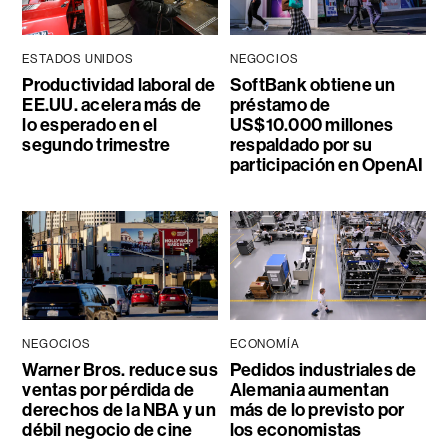
ESTADOS UNIDOS
NEGOCIOS
Productividad laboral de
SoftBank obtiene un
EE.UU. acelera más de
préstamo de
lo esperado en el
US$10.000 millones
segundo trimestre
respaldado por su
participación en OpenAI
NEGOCIOS
ECONOMÍA
Warner Bros. reduce sus
Pedidos industriales de
ventas por pérdida de
Alemania aumentan
derechos de la NBA y un
más de lo previsto por
débil negocio de cine
los economistas