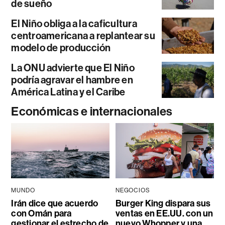
de sueño
El Niño obliga a la caficultura
centroamericana a replantear su
modelo de producción
La ONU advierte que El Niño
podría agravar el hambre en
América Latina y el Caribe
Económicas e internacionales
MUNDO
NEGOCIOS
Irán dice que acuerdo
Burger King dispara sus
con Omán para
ventas en EE.UU. con un
gestionar el estrecho de
nuevo Whopper y una