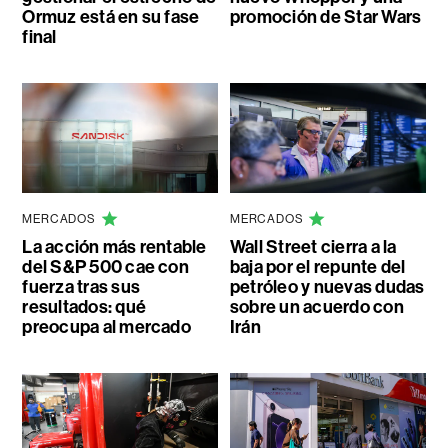
Ormuz está en su fase
promoción de Star Wars
final
MERCADOS
MERCADOS
La acción más rentable
Wall Street cierra a la
del S&P 500 cae con
baja por el repunte del
fuerza tras sus
petróleo y nuevas dudas
resultados: qué
sobre un acuerdo con
preocupa al mercado
Irán