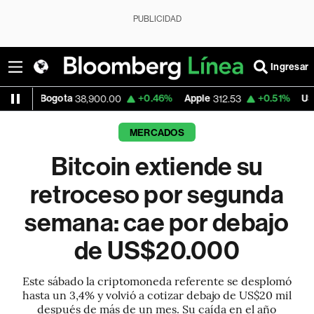
PUBLICIDAD
Ingresar
ota
+0.46%
Apple
+0.51%
USD COP
38,900.00
312.53
3,159.
MERCADOS
Bitcoin extiende su
retroceso por segunda
semana: cae por debajo
de US$20.000
Este sábado la criptomoneda referente se desplomó
hasta un 3,4% y volvió a cotizar debajo de US$20 mil
después de más de un mes. Su caída en el año