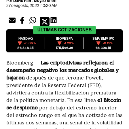
Por
David Pan - Muyao Shen
27 de agosto, 2022 | 10:20 AM
ÚLTIMAS
COTIZACIONES
NASDAQ
IBOVESPA
S&P/BMV IPC
-0.06%
-1.23%
-0.19%
26,348.35
175,546.36
66,396.15
Bloomberg —
Las criptodivisas reflejaron el
desempeño negativo los mercados globales y
bajaron
después de que Jerome Powell,
presidente de la Reserva Federal (FED),
advirtiera contra la flexibilización prematura
de la política monetaria. En esa línea
el Bitcoin
se desplomó
por debajo del extremo inferior
del estrecho rango en el que ha cotizado en las
últimas dos semanas; una señal de la volatilidad