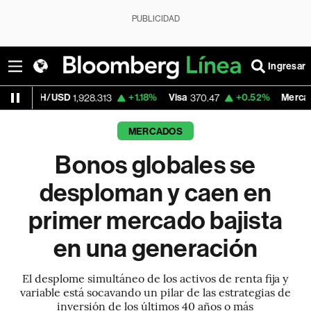
PUBLICIDAD
Ingresar
D
+1.18%
Visa
+0.52%
MercadoLibre
1,928.313
370.47
1,824.2
MERCADOS
Bonos globales se
desploman y caen en
primer mercado bajista
en una generación
El desplome simultáneo de los activos de renta fija y
variable está socavando un pilar de las estrategias de
inversión de los últimos 40 años o más