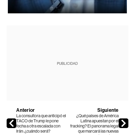
PUBLICIDAD
Anterior
Siguiente
La consultora que anticipó el
¿Qué países de América
TACO de Trump le pone
Latina apuestan por el
fecha a otra escalada con
fracking? El panorama legal
Irán: ¿cuándo será?
que marcará las nuevas