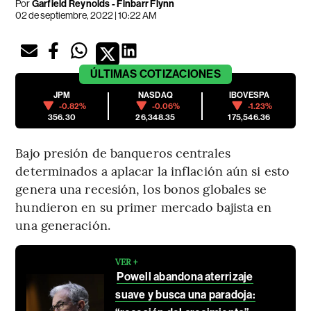
Por
Garfield Reynolds - Finbarr Flynn
02 de septiembre, 2022 | 10:22 AM
ÚLTIMAS
COTIZACIONES
JPM
NASDAQ
IBOVESPA
-0.82%
-0.06%
-1.23%
356.30
26,348.35
175,546.36
Bajo presión de banqueros centrales
determinados a aplacar la inflación aún si esto
genera una recesión, los bonos globales se
hundieron en su primer mercado bajista en
una generación.
VER +
Powell abandona aterrizaje
suave y busca una paradoja: