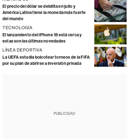
El precio del dólar se debilita en julio y
América Latina tiene la moneda más fuerte
del mundo
TECNOLOGÍA
El lanzamiento del iPhone 18 está cerca y
estas son las últimas novedades
LÍNEA DEPORTIVA
La UEFA estudia boicotear torneos de la FIFA
por su plan de abrirse a inversión privada
PUBLICIDAD