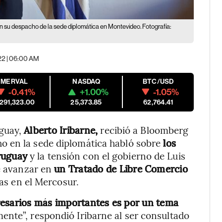
en su despacho de la sede diplomática en Montevideo. Fotografía:
22 | 06:00 AM
MERVAL
NASDAQ
BTC/USD
-0.41%
+1.00%
-1.05%
,291,323.00
25,373.85
62,764.41
guay,
Alberto Iribarne,
recibió a Bloomberg
 en la sede diplomática habló sobre
los
ruguay
y la tensión con el gobierno de Luis
de avanzar en
un Tratado de Libre Comercio
nas en el Mercosur.
esarios más importantes es por un tema
te”, respondió Iribarne al ser consultado