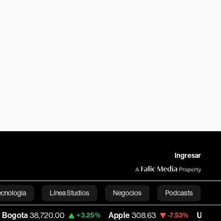
Ingresar
ecnología
Línea Studios
Negocios
Podcasts
8,720.00
Apple
308.63
USD COP
3,152.
+3.25%
-7.53%
English