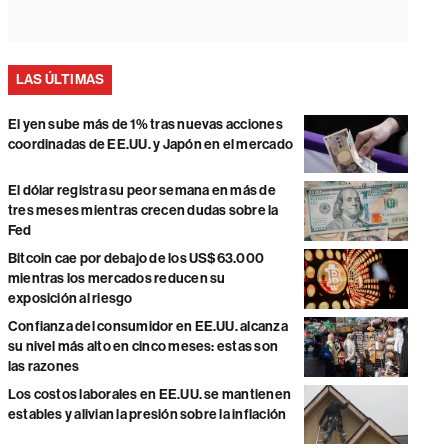
LAS ÚLTIMAS
El yen sube más de 1% tras nuevas acciones
coordinadas de EE.UU. y Japón en el mercado
El dólar registra su peor semana en más de
tres meses mientras crecen dudas sobre la
Fed
Bitcoin cae por debajo de los US$63.000
mientras los mercados reducen su
exposición al riesgo
Confianza del consumidor en EE.UU. alcanza
su nivel más alto en cinco meses: estas son
las razones
Los costos laborales en EE.UU. se mantienen
estables y alivian la presión sobre la inflación