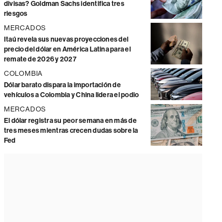
divisas? Goldman Sachs identifica tres
riesgos
MERCADOS
Itaú revela sus nuevas proyecciones del
precio del dólar en América Latina para el
remate de 2026 y 2027
COLOMBIA
Dólar barato dispara la importación de
vehículos a Colombia y China lidera el podio
MERCADOS
El dólar registra su peor semana en más de
tres meses mientras crecen dudas sobre la
Fed