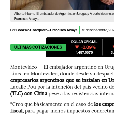
Alberto Iribarne
El embajador de Argentina en Uruguay, Alberto Iribarne, 
Francisco Aldaya.
Por
Gonzalo Charquero
-
Francisco Aldaya
13 de septiembre, 20
DÓLAR OFICIAL
-0.09%
ÚLTIMAS
COTIZACIONES
1,487.6575
3
Montevideo — El embajador argentino en Uru
Línea en Montevideo, donde desde su despacho
empresarios argentinos que se instalan en U
Lacalle Pou por la intención del país vecino 
(TLC) con China
pese a las resistencias inter
“Creo que básicamente en el caso de
los empr
fiscal,
para pagar menos impuestos concretamen