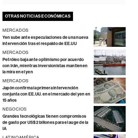
OTRAS NOTICIAS ECONÓMICAS
MERCADOS
Yen sube ante especulaciones de una nueva
intervención tras el respaldo de EE.UU
MERCADOS
Petróleo baja ante optimismo por acuerdo
con Irán, mientras inversionistas mantienen
la mira en el yen
MERCADOS
Japón confirma la primera intervención
conjunta con EE.UU. en el mercado del yen en
15 años
NEGOCIOS
Grandes tecnológicas tienen compromisos
de gasto por US$2 billones para el auge de la
IA
LATINOAMÉRICA