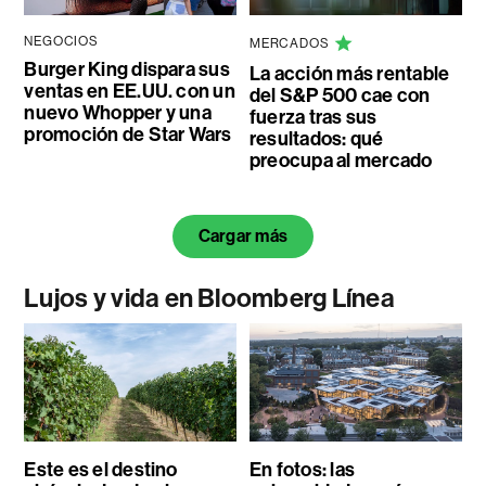
NEGOCIOS
MERCADOS
Burger King dispara sus
La acción más rentable
ventas en EE.UU. con un
del S&P 500 cae con
nuevo Whopper y una
fuerza tras sus
promoción de Star Wars
resultados: qué
preocupa al mercado
Cargar más
Lujos y vida en Bloomberg Línea
Este es el destino
En fotos: las