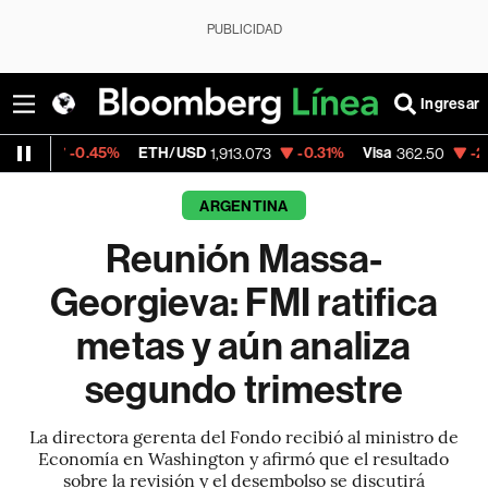
PUBLICIDAD
Ingresar
%
ETH/USD
-0.31%
Visa
-2.15%
MercadoL
1,913.073
362.50
ARGENTINA
Reunión Massa-
Georgieva: FMI ratifica
metas y aún analiza
segundo trimestre
La directora gerenta del Fondo recibió al ministro de
Economía en Washington y afirmó que el resultado
sobre la revisión y el desembolso se discutirá