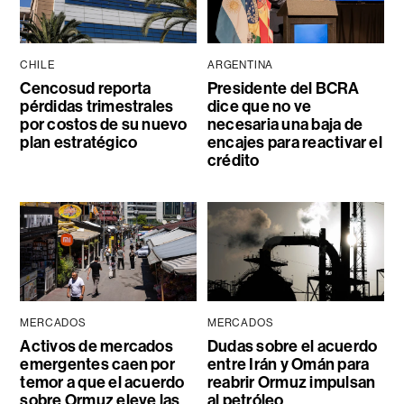
CHILE
ARGENTINA
Cencosud reporta
Presidente del BCRA
pérdidas trimestrales
dice que no ve
por costos de su nuevo
necesaria una baja de
plan estratégico
encajes para reactivar el
crédito
MERCADOS
MERCADOS
Activos de mercados
Dudas sobre el acuerdo
emergentes caen por
entre Irán y Omán para
temor a que el acuerdo
reabrir Ormuz impulsan
sobre Ormuz eleve las
al petróleo