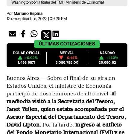
Washington por la titular del FMI
(Ministerio de Economía)
Por
Mariano Espina
12 de septiembre, 2022 | 09:29 PM
ÚLTIMAS
COTIZACIONES
DÓLAR OFICIAL
MERVAL
NASDAQ
+0.02%
-0.45%
+1.30%
1,498.9871
3,086,785.00
26,690.62
Buenos Aires — Sobre el final de su gira en
Estados Unidos, el ministro de Economía
participó de dos reuniones de alto nivel:
al
mediodía visitó a la Secretaria del Tesoro,
Janet Yellen, quien estaba acompañada por el
Asesor Especial del Departamento del Tesoro,
David Lipton.
Por la tarde,
ingresó al edificio
del Fondo Monetario Internacional (FMI) y se