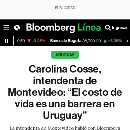
PUBLICIDAD
Ingresar
-0.25%
Banco de Bogota
+3.25%
Apple
.59
38,720.00
308.6
URUGUAY
Carolina Cosse,
intendenta de
Montevideo: “El costo de
vida es una barrera en
Uruguay”
La intendenta de Montevideo habló con Bloomberg