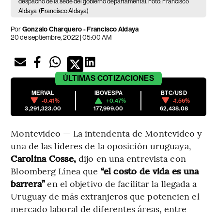
despacho de la sede del gobierno departamental. Foto: Francisco
Aldaya
(Francisco Aldaya)
Por
Gonzalo Charquero
-
Francisco Aldaya
20 de septiembre, 2022 | 05:00 AM
ÚLTIMAS
COTIZACIONES
MERVAL
IBOVESPA
BTC/USD
-0.41%
+0.47%
-1.56%
3,291,323.00
177,999.00
62,438.08
Montevideo — La intendenta de Montevideo y
una de las líderes de la oposición uruguaya,
Carolina Cosse,
dijo en una entrevista con
Bloomberg Línea que
“el costo de vida es una
barrera”
en el objetivo de facilitar la llegada a
Uruguay de más extranjeros que potencien el
mercado laboral de diferentes áreas, entre