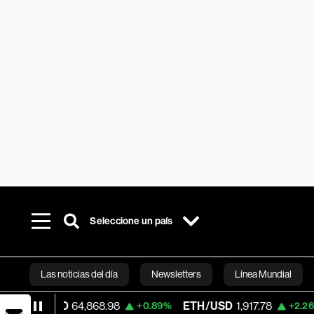
Seleccione un país
Las noticias del día
Newsletters
Línea Mundial
USD
64,868.98
ETH/USD
1,917.78
Visa
3
+0.89%
+2.26%
Bloomberg 