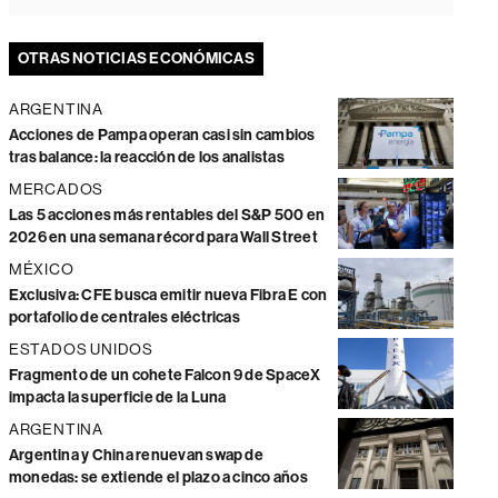
OTRAS NOTICIAS ECONÓMICAS
ARGENTINA
Acciones de Pampa operan casi sin cambios
tras balance: la reacción de los analistas
MERCADOS
Las 5 acciones más rentables del S&P 500 en
2026 en una semana récord para Wall Street
MÉXICO
Exclusiva: CFE busca emitir nueva Fibra E con
portafolio de centrales eléctricas
ESTADOS UNIDOS
Fragmento de un cohete Falcon 9 de SpaceX
impacta la superficie de la Luna
ARGENTINA
Argentina y China renuevan swap de
monedas: se extiende el plazo a cinco años