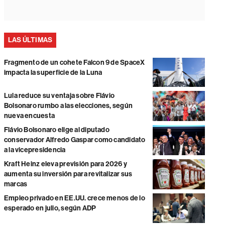
LAS ÚLTIMAS
Fragmento de un cohete Falcon 9 de SpaceX
impacta la superficie de la Luna
Lula reduce su ventaja sobre Flávio
Bolsonaro rumbo a las elecciones, según
nueva encuesta
Flávio Bolsonaro elige al diputado
conservador Alfredo Gaspar como candidato
a la vicepresidencia
Kraft Heinz eleva previsión para 2026 y
aumenta su inversión para revitalizar sus
marcas
Empleo privado en EE.UU. crece menos de lo
esperado en julio, según ADP