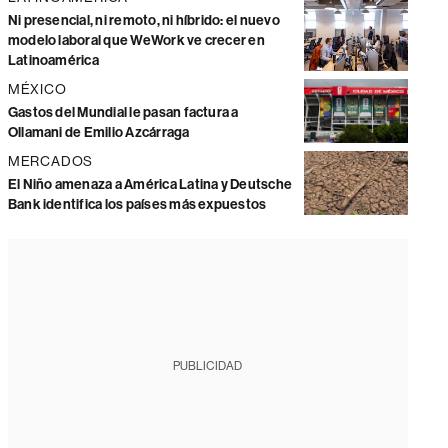
Ni presencial, ni remoto, ni híbrido: el nuevo
modelo laboral que WeWork ve crecer en
Latinoamérica
MÉXICO
Gastos del Mundial le pasan factura a
Ollamani de Emilio Azcárraga
MERCADOS
El Niño amenaza a América Latina y Deutsche
Bank identifica los países más expuestos
PUBLICIDAD