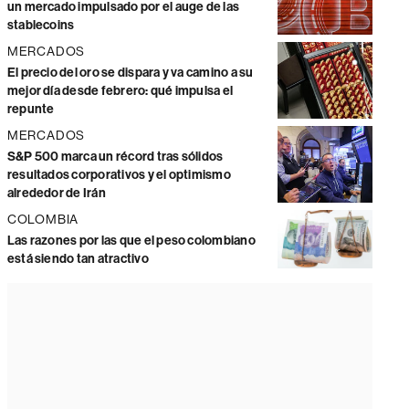
un mercado impulsado por el auge de las
stablecoins
MERCADOS
El precio del oro se dispara y va camino a su
mejor día desde febrero: qué impulsa el
repunte
MERCADOS
S&P 500 marca un récord tras sólidos
resultados corporativos y el optimismo
alrededor de Irán
COLOMBIA
Las razones por las que el peso colombiano
está siendo tan atractivo