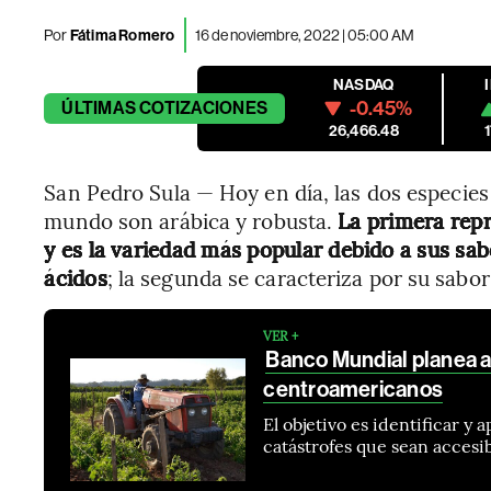
Por
Fátima Romero
16 de noviembre, 2022 | 05:00 AM
NASDAQ
-0.45%
ÚLTIMAS
COTIZACIONES
26,466.48
San Pedro Sula — Hoy en día, las dos especies 
mundo son arábica y robusta.
La primera rep
y es la variedad más popular debido a sus s
ácidos
; la segunda se caracteriza por su sabo
VER +
Banco Mundial planea a
centroamericanos
El objetivo es identificar y
catástrofes que sean accesib