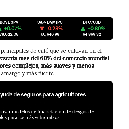
IBOVESPA
S&P/BMV IPC
BTC/USD
+0.07%
-0.28%
+0.89%
178,022.08
66,646.98
64,869.32
principales de café que se cultivan en el
resenta más del 60% del comercio mundial
abores complejos, más suaves y menos
r amargo y más fuerte.
yuda de seguros para agricultores
 apoyar modelos de financiación de riesgos de
les para los más vulnerables