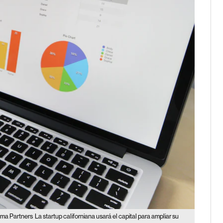
agma Partners
La startup californiana usará el capital para ampliar su