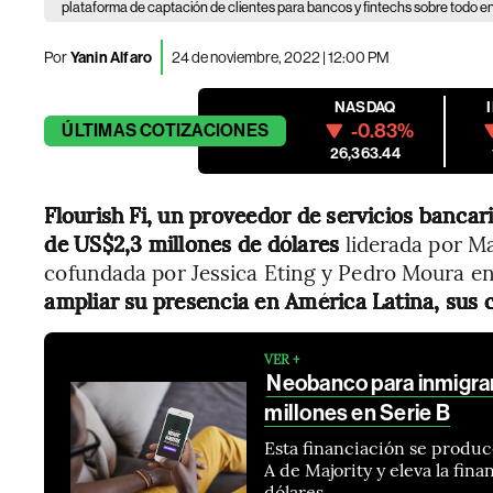
plataforma de captación de clientes para bancos y fintechs sobre todo e
Por
Yanin Alfaro
24 de noviembre, 2022 | 12:00 PM
NASDAQ
-0.83%
ÚLTIMAS
COTIZACIONES
26,363.44
Flourish Fi, un proveedor de servicios banca
de US$2,3 millones de dólares
liderada por M
cofundada por Jessica Eting y Pedro Moura en C
ampliar su presencia en América Latina, sus 
VER +
Neobanco para inmigran
millones en Serie B
Esta financiación se produc
A de Majority y eleva la fina
dólares