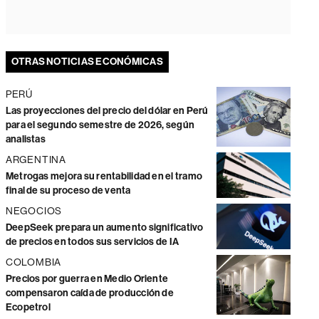
OTRAS NOTICIAS ECONÓMICAS
PERÚ
Las proyecciones del precio del dólar en Perú
para el segundo semestre de 2026, según
analistas
ARGENTINA
Metrogas mejora su rentabilidad en el tramo
final de su proceso de venta
NEGOCIOS
DeepSeek prepara un aumento significativo
de precios en todos sus servicios de IA
COLOMBIA
Precios por guerra en Medio Oriente
compensaron caída de producción de
Ecopetrol