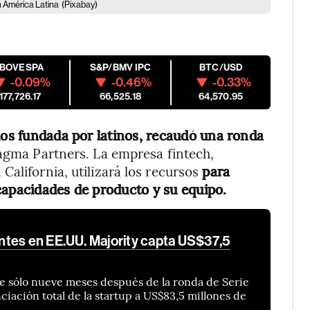
n América Latina
(Pixabay)
IBOVESPA
S&P/BMV IPC
BTC/USD
-0.09%
-0.46%
-0.33%
177,726.17
66,525.18
64,570.95
rios fundada por latinos, recaudó una ronda
agma Partners. La empresa fintech,
alifornia, utilizará los recursos
para
capacidades de producto y su equipo.
tes en EE.UU. Majority capta US$37,5
e sólo nueve meses después de la ronda de Serie
nciación total de la startup a US$83,5 millones de