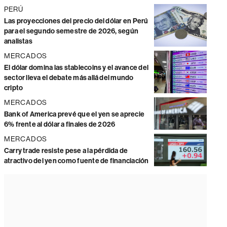
PERÚ
Las proyecciones del precio del dólar en Perú
para el segundo semestre de 2026, según
analistas
MERCADOS
El dólar domina las stablecoins y el avance del
sector lleva el debate más allá del mundo
cripto
MERCADOS
Bank of America prevé que el yen se aprecie
6% frente al dólar a finales de 2026
MERCADOS
Carry trade resiste pese a la pérdida de
atractivo del yen como fuente de financiación