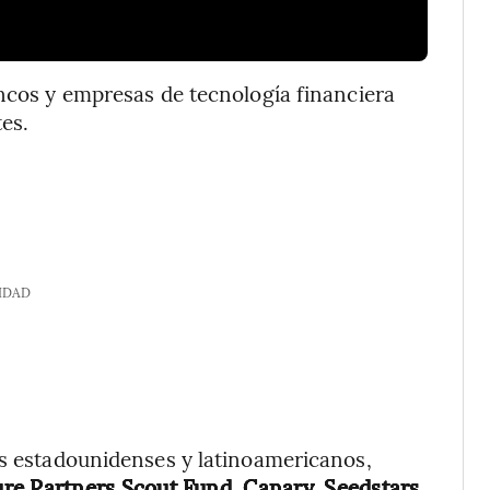
ancos y empresas de tecnología financiera
tes.
IDAD
es estadounidenses y latinoamericanos,
re Partners Scout Fund, Canary, Seedstars,