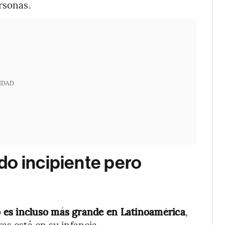
rsonas.
IDAD
do incipiente pero
 es incluso más grande en Latinoamérica
,
as está en su infancia.