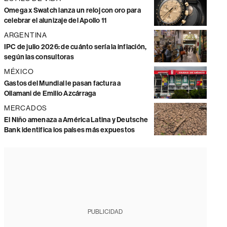
Omega x Swatch lanza un reloj con oro para
celebrar el alunizaje del Apollo 11
ARGENTINA
IPC de julio 2026: de cuánto sería la inflación,
según las consultoras
MÉXICO
Gastos del Mundial le pasan factura a
Ollamani de Emilio Azcárraga
MERCADOS
El Niño amenaza a América Latina y Deutsche
Bank identifica los países más expuestos
PUBLICIDAD