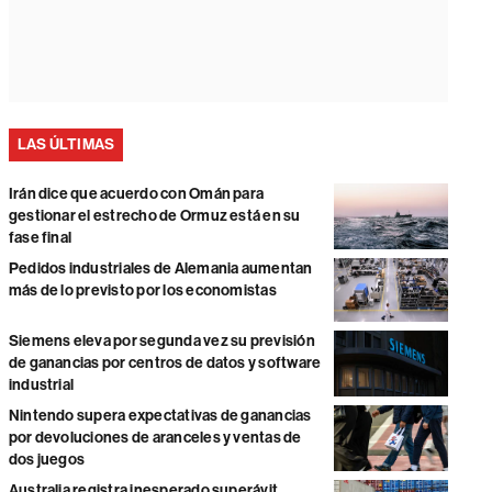
LAS ÚLTIMAS
Irán dice que acuerdo con Omán para
gestionar el estrecho de Ormuz está en su
fase final
Pedidos industriales de Alemania aumentan
más de lo previsto por los economistas
Siemens eleva por segunda vez su previsión
de ganancias por centros de datos y software
industrial
Nintendo supera expectativas de ganancias
por devoluciones de aranceles y ventas de
dos juegos
Australia registra inesperado superávit