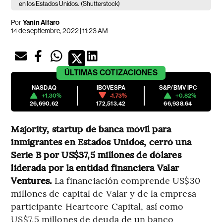
en los Estados Unidos.
(Shutterstock)
Por
Yanin Alfaro
14 de septiembre, 2022 | 11:23 AM
ÚLTIMAS
COTIZACIONES
NASDAQ
IBOVESPA
S&P/BMV IPC
+1.30%
-1.73%
+0.82%
26,690.62
172,513.42
66,938.64
Majority, startup de banca móvil para
inmigrantes en Estados Unidos, cerró una
Serie B por US$37,5 millones de dólares
liderada por la entidad financiera Valar
Ventures.
La financiación comprende US$30
millones de capital de Valar y de la empresa
participante Heartcore Capital, así como
US$7,5 millones de deuda de un banco