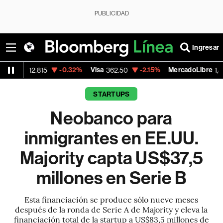
PUBLICIDAD
Ingresar
-0.32%
Visa
-2.15%
MercadoLibre
-0
815
362.50
1,821.795
STARTUPS
Neobanco para
inmigrantes en EE.UU.
Majority capta US$37,5
millones en Serie B
Esta financiación se produce sólo nueve meses
después de la ronda de Serie A de Majority y eleva la
financiación total de la startup a US$83,5 millones de