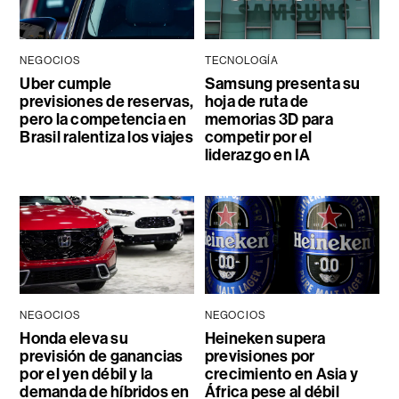
NEGOCIOS
TECNOLOGÍA
Uber cumple
Samsung presenta su
previsiones de reservas,
hoja de ruta de
pero la competencia en
memorias 3D para
Brasil ralentiza los viajes
competir por el
liderazgo en IA
NEGOCIOS
NEGOCIOS
Honda eleva su
Heineken supera
previsión de ganancias
previsiones por
por el yen débil y la
crecimiento en Asia y
demanda de híbridos en
África pese al débil