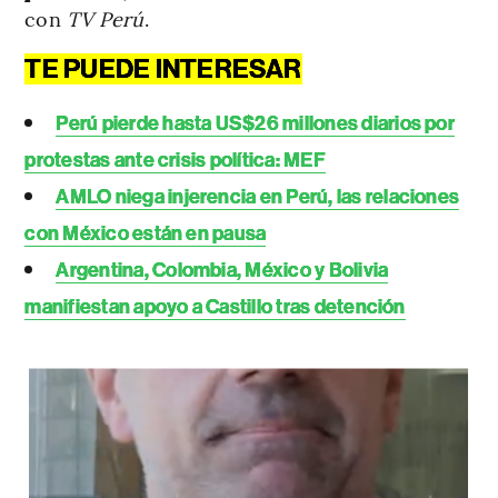
con
TV Perú
.
TE PUEDE INTERESAR
Perú pierde hasta US$26 millones diarios por
protestas ante crisis política: MEF
AMLO niega injerencia en Perú, las relaciones
con México están en pausa
Argentina, Colombia, México y Bolivia
manifiestan apoyo a Castillo tras detención