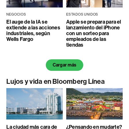
NEGOCIOS
ESTADOS UNIDOS
El auge de la IA se
Apple se prepara para el
extiende a las acciones
lanzamiento del iPhone
industriales, según
con un sorteo para
Wells Fargo
empleados de las
tiendas
Cargar más
Lujos y vida en Bloomberg Línea
La ciudad más cara de
¿Pensando en mudarte?