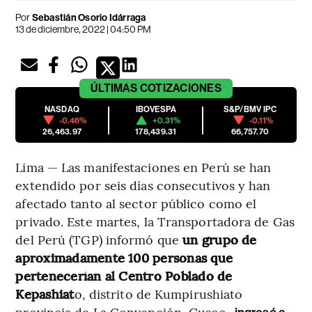
Por
Sebastián Osorio Idárraga
13 de diciembre, 2022 | 04:50 PM
ÚLTIMAS
COTIZACIONES
NASDAQ
IBOVESPA
S&P/BMV IPC
-0.46%
+0.31%
-0.11%
26,463.97
178,439.31
66,757.70
Lima — Las manifestaciones en Perú se han
extendido por seis días consecutivos y han
afectado tanto al sector público como el
privado. Este martes, la Transportadora de Gas
del Perú (TGP) informó que
un grupo de
aproximadamente 100 personas que
pertenecerían al Centro Poblado de
Kepashiat
o, distrito de Kumpirushiato
provincia de La Convención, Cusco,