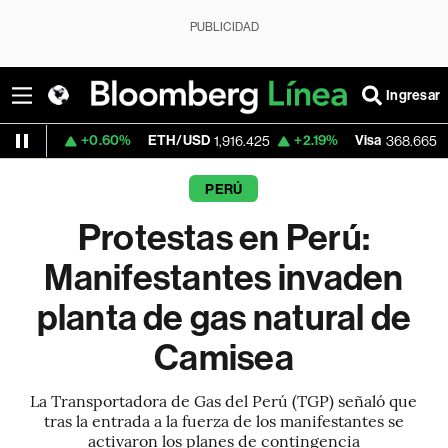
PUBLICIDAD
Ingresar
0.60%
ETH/USD
+2.19%
Visa
-0.25%
Me
1,916.425
368.665
PERÚ
Protestas en Perú:
Manifestantes invaden
planta de gas natural de
Camisea
La Transportadora de Gas del Perú (TGP) señaló que
tras la entrada a la fuerza de los manifestantes se
activaron los planes de contingencia