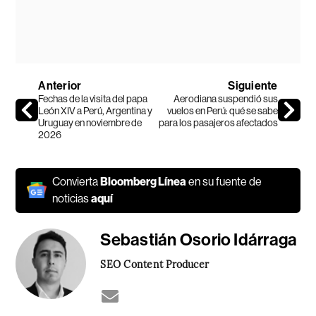
Anterior
Siguiente
Fechas de la visita del papa
Aerodiana suspendió sus
León XIV a Perú, Argentina y
vuelos en Perú: qué se sabe
Uruguay en noviembre de
para los pasajeros afectados
2026
Convierta
Bloomberg Línea
en su fuente de
noticias
aquí
Sebastián Osorio Idárraga
SEO Content Producer